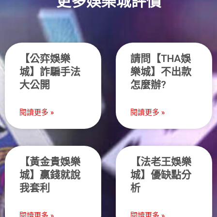
更多娛樂城評價
【公弈娛樂
請問【THA娛
城】詐騙手法
樂城】不出款
大公開
怎麼辦?
閱讀更多 »
閱讀更多 »
【黃金貴娛樂
【法老王娛樂
城】贏錢就說
城】優缺點分
我套利
析
閱讀更多 »
閱讀更多 »