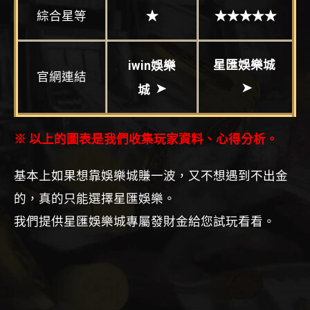
綜合星等
★
★★★★★
星匯娛樂城
iwin
娛樂
官網連結
➤
➤
城
※ 以上的圖表是我們收集玩家資料、心得分析。
基本上如果想靠娛樂城賺一波，又不想遇到不出金
的，真的只能選擇星匯娛樂。
我們提供
星匯娛樂城
專屬發財金給您試玩看看。