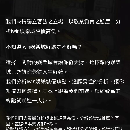
我們秉持獨立客觀之立場，以敬業負責之態度，分
評價高低。
析
iwin
娛樂
城
好還是不好嗎？
不知道
iwin
娛樂城
選擇一間對的娛樂城會讓你發大財，選擇錯的娛樂
城只會讓你覺得人生好難。
我們分析
iwin
娛樂城
優缺點，淺顯易懂的分析，讓你
知道如何選擇，基本上跟著我們前進，您離致富的
終點就前進一大步。
我們利用大數據分析娛樂城評價高低，分析娛樂城推薦的原
因，並提供娛樂城排行榜。
統整賺錢方法、娛樂城機率高、娛樂城公式破解、娛樂城玩法