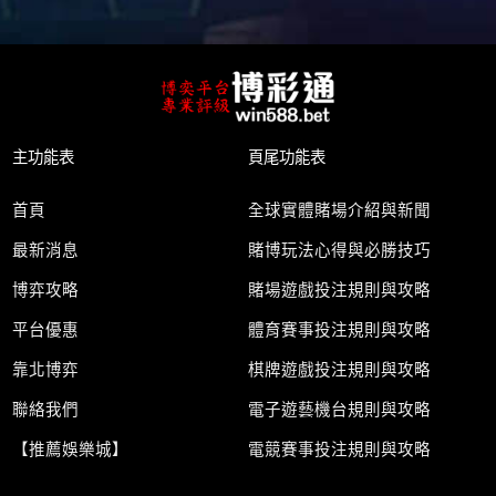
主功能表
頁尾功能表
首頁
全球實體賭場介紹與新聞
最新消息
賭博玩法心得與必勝技巧
博弈攻略
賭場遊戲投注規則與攻略
平台優惠
體育賽事投注規則與攻略
靠北博弈
棋牌遊戲投注規則與攻略
聯絡我們
電子遊藝機台規則與攻略
【推薦娛樂城】
電競賽事投注規則與攻略