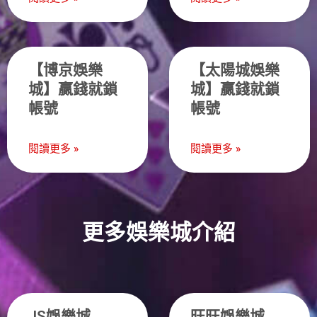
【博京娛樂
【太陽城娛樂
城】贏錢就鎖
城】贏錢就鎖
帳號
帳號
閱讀更多 »
閱讀更多 »
更多娛樂城介紹
JS娛樂城
旺旺娛樂城