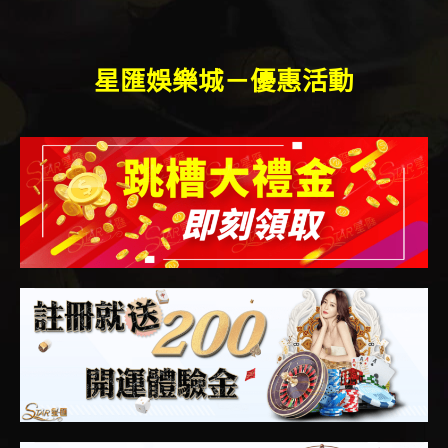
星匯娛樂城－優惠活動