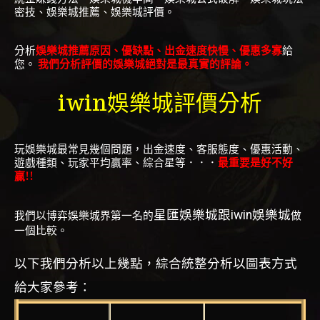
密技、娛樂城推薦、娛樂城評價。
分析
娛樂城推薦原因、優缺點、出金速度快慢、優惠多寡
給
您。
我們分析評價的娛樂城絕對是最真實的評論。
iwin娛樂城
評價分析
玩娛樂城最常見幾個問題，出金速度、客服態度、優惠活動、
遊戲種類、玩家平均贏率、綜合星等．．．
最重要是好不好
贏!!
星匯娛樂城
跟iwin
娛樂城
我們以博弈娛樂城界第一名的
做
一個比較。
以下我們分析以上幾點，綜合統整分析以圖表方式
給大家參考：