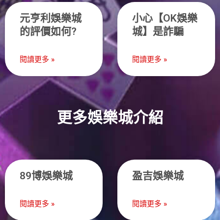
元亨利娛樂城
小心【OK娛樂
的評價如何?
城】是詐騙
閱讀更多 »
閱讀更多 »
更多娛樂城介紹
89博娛樂城
盈吉娛樂城
閱讀更多 »
閱讀更多 »