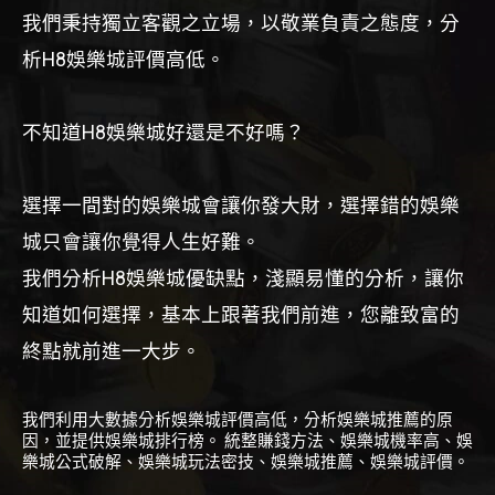
我們秉持獨立客觀之立場，以敬業負責之態度，分
析H8娛樂城評價高低。
不知道H8娛樂城好還是不好嗎？
選擇一間對的娛樂城會讓你發大財，選擇錯的娛樂
城只會讓你覺得人生好難。
我們分析H8娛樂城優缺點，淺顯易懂的分析，讓你
知道如何選擇，基本上跟著我們前進，您離致富的
終點就前進一大步。
我們利用大數據分析娛樂城評價高低，分析娛樂城推薦的原
因，並提供娛樂城排行榜。
統整賺錢方法、娛樂城機率高、娛
樂城公式破解、娛樂城玩法密技、娛樂城推薦、娛樂城評價。