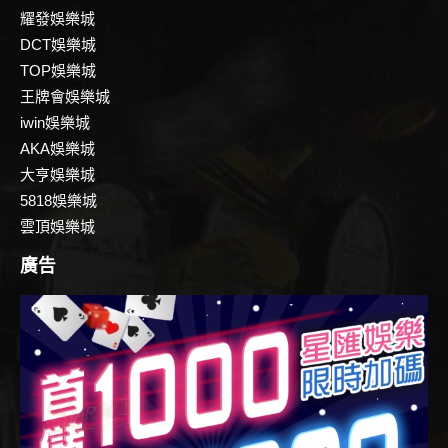
耀發娛樂城
DCT娛樂城
TOP娛樂城
王牌會娛樂城
iwin娛樂城
AKA娛樂城
大亨娛樂城
5818娛樂城
雲頂娛樂城
廣告