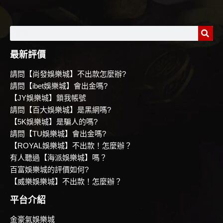
最新評價
請問【尚發娛樂城】不出款怎麼辦?
請問【ibet娛樂城】會出金嗎?
【JY娛樂城】鎖我帳號
請問【百大娛樂城】是黑網嗎?
【5K娛樂城】是騙人的嗎?
請問【TU娛樂城】會出金嗎?
【ROYAL娛樂城】不出款！怎麼辦？
有人聽過【海派娛樂城】嗎？
百富娛樂城的評價如何?
【威樂娛樂城】不出款！怎麼辦？
平台介紹
金豪氣娛樂城