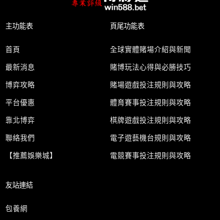
主功能表
頁尾功能表
首頁
全球實體賭場介紹與新聞
最新消息
賭博玩法心得與必勝技巧
博弈攻略
賭場遊戲投注規則與攻略
平台優惠
體育賽事投注規則與攻略
靠北博弈
棋牌遊戲投注規則與攻略
聯絡我們
電子遊藝機台規則與攻略
【推薦娛樂城】
電競賽事投注規則與攻略
友站連結
包養網