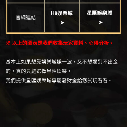
星匯娛樂城
H8
娛樂城
官網連結
➤
➤
※ 以上的圖表是我們收集玩家資料、心得分析。
基本上如果想靠娛樂城賺一波，又不想遇到不出金
的，真的只能選擇星匯娛樂。
我們提供星匯娛樂城專屬發財金給您試玩看看。