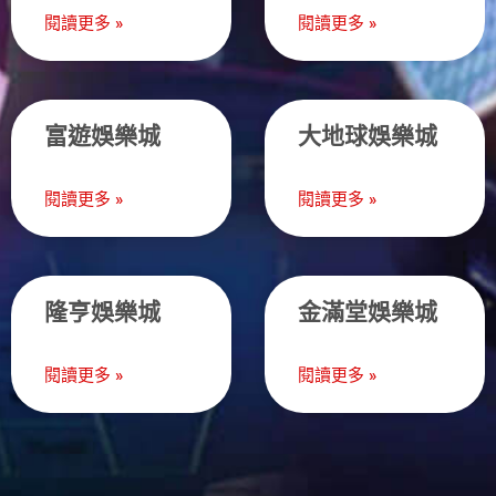
閱讀更多 »
閱讀更多 »
富遊娛樂城
大地球娛樂城
閱讀更多 »
閱讀更多 »
隆亨娛樂城
金滿堂娛樂城
閱讀更多 »
閱讀更多 »