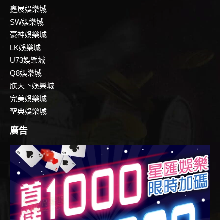
鑫展娛樂城
SW娛樂城
豪神娛樂城
LK娛樂城
U73娛樂城
Q8娛樂城
朕天下娛樂城
完美娛樂城
聖典娛樂城
廣告