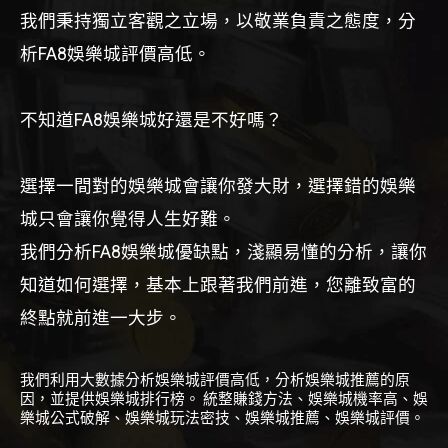
我們秉持獨立客觀之立場，以敬業負責之態度，分
析FA8娛樂城評價高低。
不知道FA8娛樂城好還是不好嗎？
選擇一間對的娛樂城會讓你發大財，選擇錯的娛樂
城只會讓你覺得人生好難。
我們分析FA8娛樂城優缺點，淺顯易懂的分析，讓你
知道如何選擇，基本上跟著我們前進，您離致富的
終點就前進一大步。
我們利用大數據分析娛樂城評價高低，分析娛樂城推薦的原
因，並提供娛樂城排行榜。
統整賺錢方法、娛樂城機率高、娛
樂城公式破解、娛樂城玩法密技、娛樂城推薦、娛樂城評價。