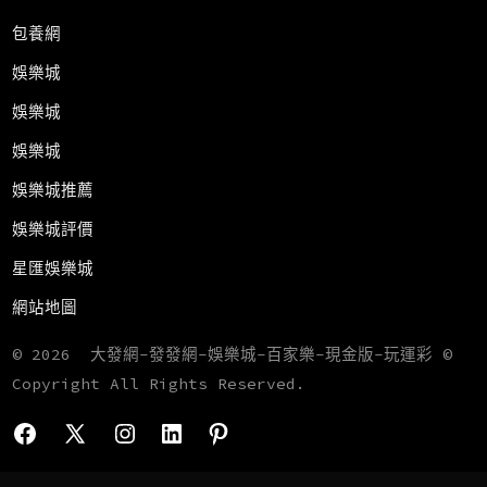
包養網
娛樂城
娛樂城
娛樂城
娛樂城推薦
娛樂城評價
星匯娛樂城
網站地圖
© 2026
大發網-發發網-娛樂城-百家樂-現金版-玩運彩 ©
Copyright All Rights Reserved.