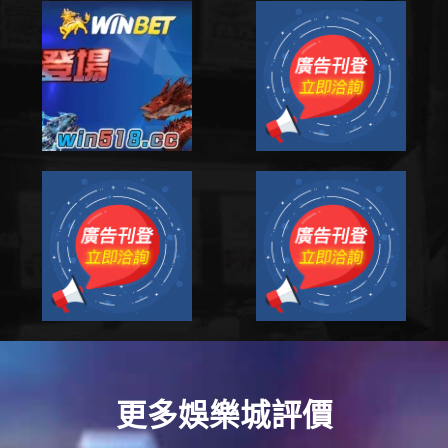
更多娛樂城評價