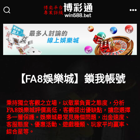
【FA8娛樂城】鎖我帳號
秉持獨立客觀之立場，以敬業負責之態度，分析
FA8
娛樂城評價高低，客觀提出優缺點，讓您選擇
多一層保護。娛樂城最常見幾個問題，出金速度、
客服態度、優惠活動、遊戲種類、玩家平均贏率、
綜合星等。