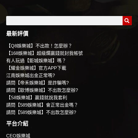
最新評價
【Q8娛樂城】不出款！怎麼辦？
【168娛樂城】超級爛贏錢就封我帳號
有人玩過【鉅城娛樂城】嗎？
【耀金娛樂城】官方APP下載
江南娛樂城出金正常嗎?
請問【帝禾娛樂城】是詐騙嗎?
請問【歐博娛樂城】不出款怎麼辦?
【S8娛樂城】贏錢就說我套利
請問【589娛樂城】會正常出金嗎？
請問【589娛樂城】不出款怎麼辦?
平台介紹
CEO娛樂城