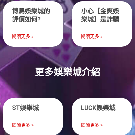
博馬娛樂城的
小心【金爽娛
評價如何?
樂城】是詐騙
閱讀更多 »
閱讀更多 »
更多娛樂城介紹
ST娛樂城
LUCK娛樂城
閱讀更多 »
閱讀更多 »