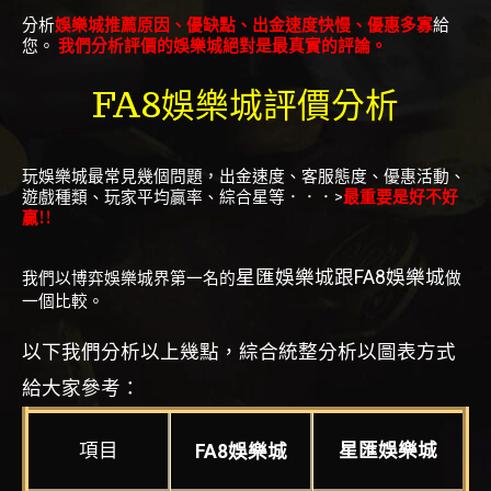
分析
娛樂城推薦原因、優缺點、出金速度快慢、優惠多寡
給
您。
我們分析評價的娛樂城絕對是最真實的評論。
FA8娛樂城
評價分析
玩娛樂城最常見幾個問題，出金速度、客服態度、優惠活動、
遊戲種類、玩家平均贏率、綜合星等．．．
>
最重要是好不好
贏!!
星匯娛樂城
跟FA8
娛樂城
我們以博弈娛樂城界第一名的
做
一個比較。
以下我們分析以上幾點，綜合統整分析以圖表方式
給大家參考：
項目
星匯娛樂城
FA8
娛樂城