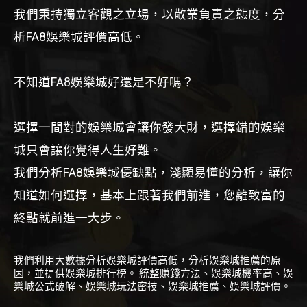
我們秉持獨立客觀之立場，以敬業負責之態度，分
析FA8娛樂城評價高低。
不知道FA8娛樂城好還是不好嗎？
選擇一間對的娛樂城會讓你發大財，選擇錯的娛樂
城只會讓你覺得人生好難。
我們分析FA8娛樂城優缺點，淺顯易懂的分析，讓你
知道如何選擇，基本上跟著我們前進，您離致富的
終點就前進一大步。
我們利用大數據分析娛樂城評價高低，分析娛樂城推薦的原
因，並提供娛樂城排行榜。
統整賺錢方法、娛樂城機率高、娛
樂城公式破解、娛樂城玩法密技、娛樂城推薦、娛樂城評價。