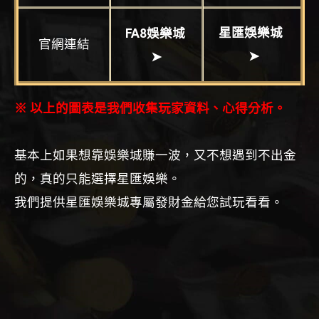
星匯娛樂城
FA8
娛樂城
官網連結
➤
➤
※ 以上的圖表是我們收集玩家資料、心得分析。
基本上如果想靠娛樂城賺一波，又不想遇到不出金
的，真的只能選擇星匯娛樂。
我們提供星匯娛樂城專屬發財金給您試玩看看。