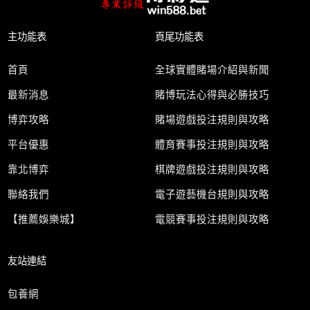
主功能表
頁尾功能表
首頁
全球實體賭場介紹與新聞
最新消息
賭博玩法心得與必勝技巧
博弈攻略
賭場遊戲投注規則與攻略
平台優惠
體育賽事投注規則與攻略
靠北博弈
棋牌遊戲投注規則與攻略
聯絡我們
電子遊藝機台規則與攻略
【推薦娛樂城】
電競賽事投注規則與攻略
友站連結
包養網