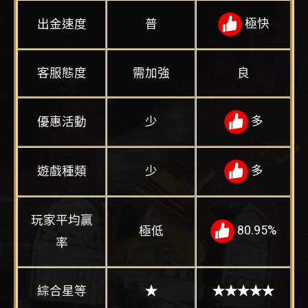
極快
出金速度
普
客服態度
需加強
良
多
優惠活動
少
多
遊戲種類
少
玩家平均贏
80.95%
極低
率
綜合星等
★
★★★★★