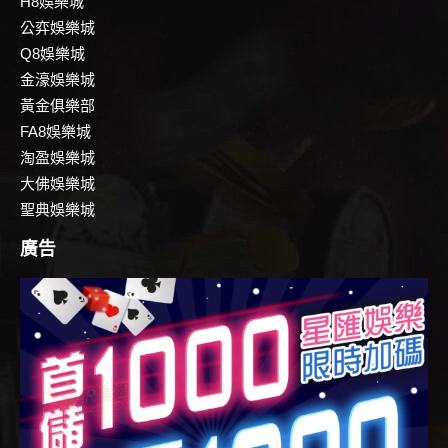
H8娛樂城
公弈娛樂城
Q8娛樂城
金濠娛樂城
黃金俱樂部
FA8娛樂城
淘盈娛樂城
大佛娛樂城
聖典娛樂城
廣告