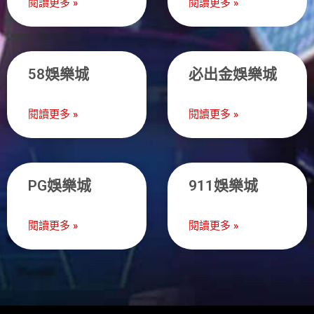
閱讀更多 »
閱讀更多 »
58娛樂城
必出金娛樂城
閱讀更多 »
閱讀更多 »
PG娛樂城
911娛樂城
閱讀更多 »
閱讀更多 »