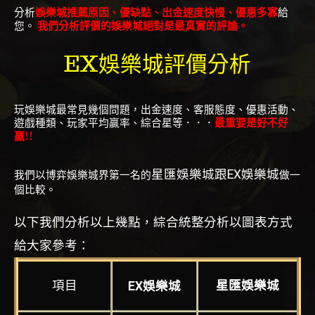
分析
娛樂城推薦原因、優缺點、出金速度快慢、優惠多寡
給
您。
我們分析評價的娛樂城絕對是最真實的評論。
EX娛樂城
評價分析
玩娛樂城最常見幾個問題，出金速度、客服態度、優惠活動、
遊戲種類、玩家平均贏率、綜合星等．．．
最重要是好不好
贏!!
星匯娛樂城
跟
EX娛樂城
我們以博弈娛樂城界第一名的
做一
個比較。
以下我們分析以上幾點，綜合統整分析以圖表方式
給大家參考：
項目
星匯娛樂城
EX
娛樂城