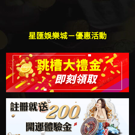
星匯娛樂城－優惠活動