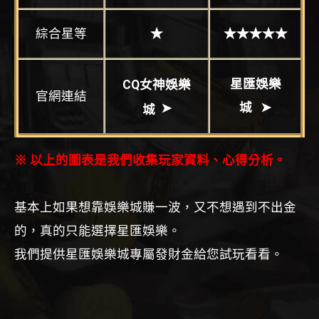
綜合星等
★
★★★★★
星匯娛樂
CQ女神
娛樂
官網連結
城
➤
➤
城
※ 以上的圖表是我們收集玩家資料、心得分析。
基本上如果想靠娛樂城賺一波，又不想遇到不出金
的，真的只能選擇星匯娛樂。
我們提供星匯娛樂城專屬發財金給您試玩看看。