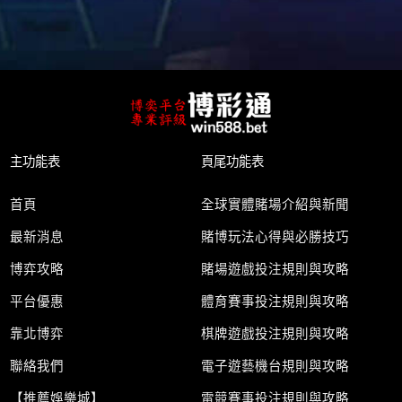
主功能表
頁尾功能表
首頁
全球實體賭場介紹與新聞
最新消息
賭博玩法心得與必勝技巧
博弈攻略
賭場遊戲投注規則與攻略
平台優惠
體育賽事投注規則與攻略
靠北博弈
棋牌遊戲投注規則與攻略
聯絡我們
電子遊藝機台規則與攻略
【推薦娛樂城】
電競賽事投注規則與攻略