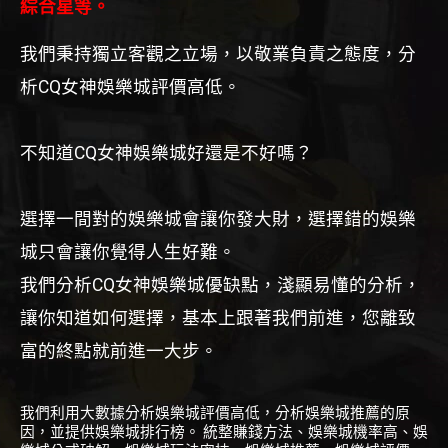
綜合星等。
我們秉持獨立客觀之立場，以敬業負責之態度，分
析CQ女神娛樂城評價高低。
不知道CQ女神娛樂城好還是不好嗎？
選擇一間對的娛樂城會讓你發大財，選擇錯的娛樂
城只會讓你覺得人生好難。
我們分析CQ女神娛樂城優缺點，淺顯易懂的分析，
讓你知道如何選擇，基本上跟著我們前進，您離致
富的終點就前進一大步。
我們利用大數據分析娛樂城評價高低，分析娛樂城推薦的原
因，並提供娛樂城排行榜。
統整賺錢方法、娛樂城機率高、娛