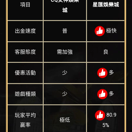
項目
星匯娛樂城
城
極快
出金速度
普
客服態度
需加強
良
多
優惠活動
少
多
遊戲種類
少
80.9
玩家平均
極低
贏率
5%