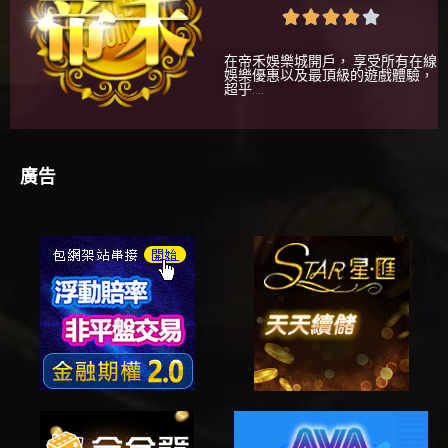





在帝禾娛樂城開戶， 享受所有在線
娛樂優惠以及最頂級的遊戲體驗，
超乎....
廣告