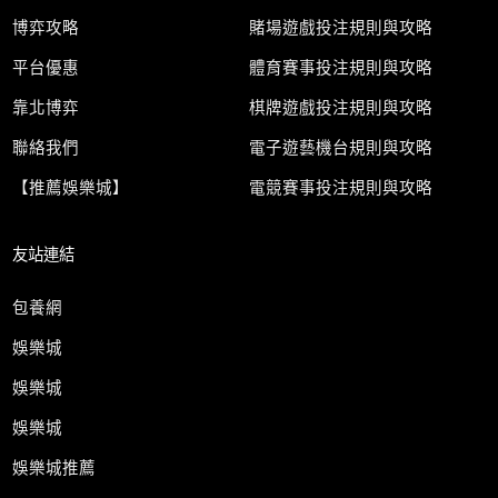
博弈攻略
賭場遊戲投注規則與攻略
平台優惠
體育賽事投注規則與攻略
靠北博弈
棋牌遊戲投注規則與攻略
聯絡我們
電子遊藝機台規則與攻略
【推薦娛樂城】
電競賽事投注規則與攻略
友站連結
包養網
娛樂城
娛樂城
娛樂城
娛樂城推薦