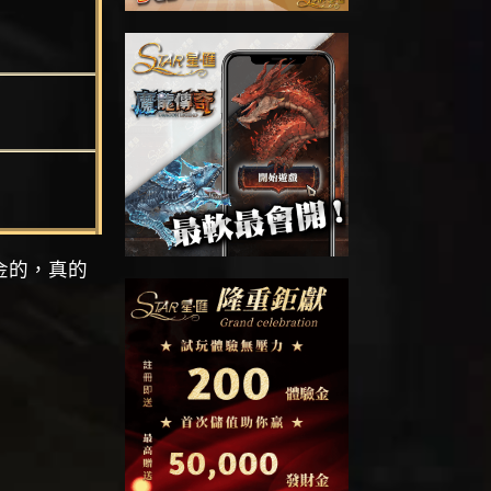
金的，真的