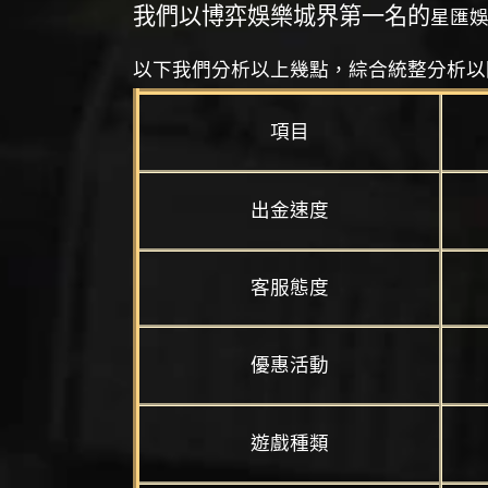
我們以博弈娛樂城界第一名的
星匯
以下我們分析以上幾點，綜合統整分析以
項目
出金速度
客服態度
優惠活動
遊戲種類