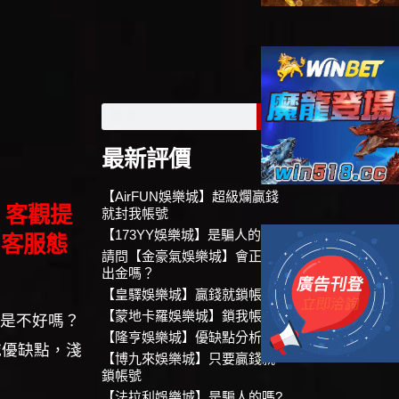
最新評價
【AirFUN娛樂城】超級爛贏錢
，客觀提
就封我帳號
【173YY娛樂城】是騙人的嗎?
、客服態
請問【金豪氣娛樂城】會正常
出金嗎？
【皇驛娛樂城】贏錢就鎖帳號
【蒙地卡羅娛樂城】鎖我帳號
是不好嗎？
【隆亨娛樂城】優缺點分析
城
優缺點，淺
【博九來娛樂城】只要贏錢就
鎖帳號
【法拉利娛樂城】是騙人的嗎?