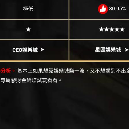
80.95%
極低
★
★★★★★
➤
星匯娛樂城
➤
CEO
娛樂城
得分析。
基本上如果想靠娛樂城賺一波，又不想遇到不出
城
專屬發財金給您試玩看看。