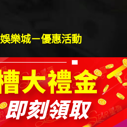
娛樂城－優惠活動