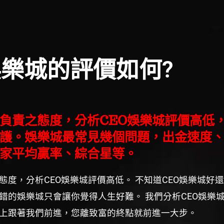
娛樂城的評價如何?
負責之態度，分析CEO
娛樂城評
價高低
護。娛樂城最常見幾個問題，出金速度
家平均贏率、綜合星等。
評價高低。
好還
態度，分析CEO
娛樂
城
不知道
CEO娛樂城
錯的娛樂城只會讓你覺得人生好難。
我們分析
CEO
娛樂
上跟著我們前進，您離致富的終點就前進一大步。