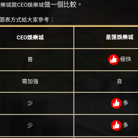
做一個比較。
娛樂城
跟CEO
娛樂城
圖表方式給大家參考：
星匯娛樂城
CEO
娛樂城
極快
普
需加強
良
多
少
多
少