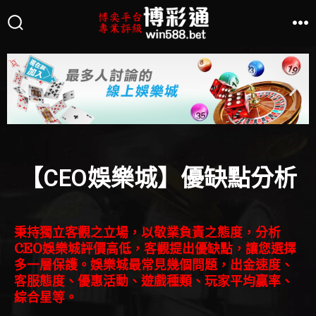
【CEO娛樂城】優缺點分析
秉持獨立客觀之立場，以敬業負責之態度，分析
CEO
娛樂城評
價高低，客觀提出優缺點，讓您選擇
多一層保護。娛樂城最常見幾個問題，出金速度、
客服態度、優惠活動、遊戲種類、玩家平均贏率、
綜合星等。