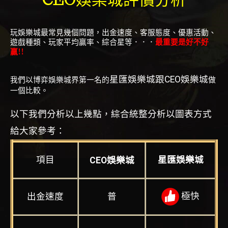
玩娛樂城最常見幾個問題，出金速度、客服態度、優惠活動、
遊戲種類、玩家平均贏率、綜合星等．．．
最重要是好不好
贏!!
星匯娛樂城
跟CEO
娛樂城
我們以博弈娛樂城界第一名的
做
一個比較。
以下我們分析以上幾點，綜合統整分析以圖表方式
給大家參考：
項目
星匯娛樂城
CEO
娛樂城
極快
出金速度
普