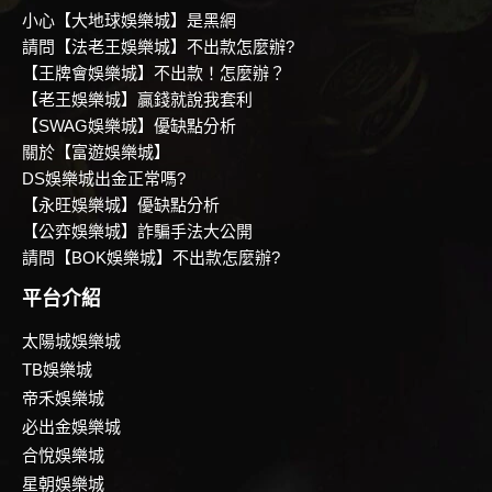
小心【大地球娛樂城】是黑網
請問【法老王娛樂城】不出款怎麼辦?
【王牌會娛樂城】不出款！怎麼辦？
【老王娛樂城】贏錢就說我套利
【SWAG娛樂城】優缺點分析
關於【富遊娛樂城】
DS娛樂城出金正常嗎?
【永旺娛樂城】優缺點分析
【公弈娛樂城】詐騙手法大公開
請問【BOK娛樂城】不出款怎麼辦?
平台介紹
太陽城娛樂城
TB娛樂城
帝禾娛樂城
必出金娛樂城
合悅娛樂城
星朝娛樂城