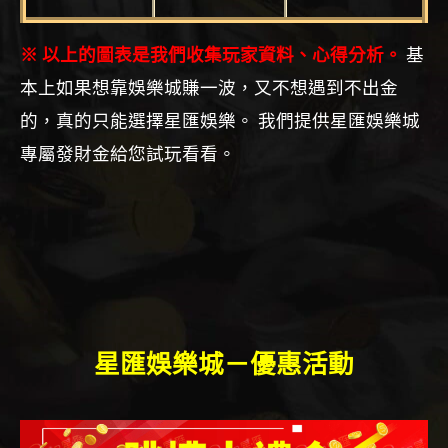
※ 以上的圖表是我們收集玩家資料、心得分析。
基
本上如果想靠娛樂城賺一波，又不想遇到不出金
的，真的只能選擇星匯娛樂。
我們提供
星匯娛樂城
專屬發財金給您試玩看看。
星匯娛樂城－優惠活動