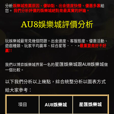
分析
娛樂城推薦原因、優缺點、出金速度快慢、優惠多寡
給
您。
我們分析評價的娛樂城絕對是最真實的評論。
AU8娛樂城
評價分析
玩娛樂城最常見幾個問題，出金速度、客服態度、優惠活動、
遊戲種類、玩家平均贏率、綜合星等．．．
>
最重要是好不好
贏!!
星匯娛樂城
跟AU8
娛樂城
我們以博弈娛樂城界第一名的
做
一個比較。
以下我們分析以上幾點，綜合統整分析以圖表方式
給大家參考：
項目
星匯娛樂城
AU8
娛樂城