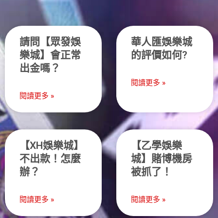
請問【眾發娛
華人匯娛樂城
樂城】會正常
的評價如何?
出金嗎？
閱讀更多 »
閱讀更多 »
【XH娛樂城】
【乙學娛樂
不出款！怎麼
城】賭博機房
辦？
被抓了！
閱讀更多 »
閱讀更多 »