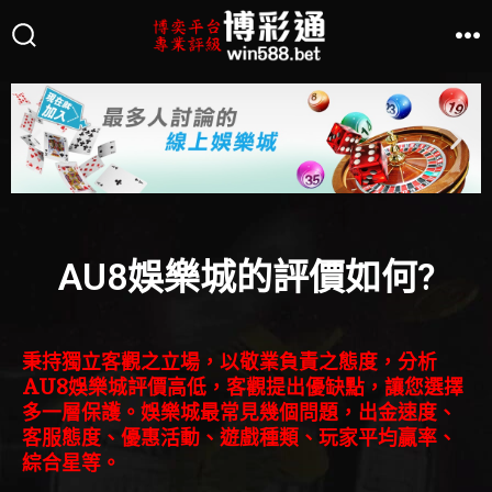
AU8娛樂城的評價如何?
秉持獨立客觀之立場，以敬業負責之態度，分析
AU8
娛樂城評價高低，客觀提出優缺點，讓您選擇
多一層保護。娛樂城最常見幾個問題，出金速度、
客服態度、優惠活動、遊戲種類、玩家平均贏率、
綜合星等。