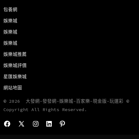
包養網
娛樂城
娛樂城
娛樂城
娛樂城推薦
娛樂城評價
星匯娛樂城
網站地圖
© 2026
大發網-發發網-娛樂城-百家樂-現金版-玩運彩 ©
Copyright All Rights Reserved.