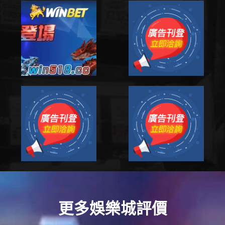
更多娛樂城評價