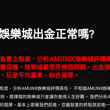
X娛樂城出金正常嗎?
負責之態度，分析AMUNX
娛樂城評
價
層保護。娛樂城最常見幾個問題，出金
、玩家平均贏率、綜合星等。
評價高低。
度，分析AMUNX
娛樂
城
不知道
AMUNX娛
大財，選擇錯的娛樂城只會讓你覺得人生好難。
我們分析
何選擇，基本上跟著我們前進，您離致富的終點就前進一