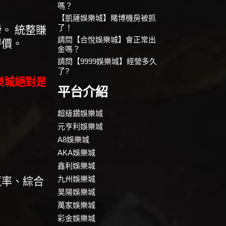
嗎？
【凱薩娛樂城】賭博機房被抓
榜。
統整賺
了！
請問【合悅娛樂城】會正常出
評價。
金嗎？
請問【9999娛樂城】經營多久
了?
樂城絕對是
平台介紹
超級鑽娛樂城
元亨利娛樂城
A8娛樂城
AKA娛樂城
鑫利娛樂城
贏率、綜合
九州娛樂城
昊陽娛樂城
萬家娛樂城
彩金娛樂城