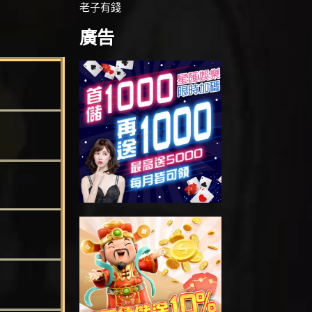
老子有錢
廣告