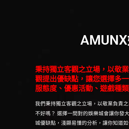
AMUN
秉持獨立客觀之立場，以敬業
觀提出優缺點，讓您選擇多一
服態度、優惠活動、遊戲種類
我們秉持獨立客觀之立場，以敬業負責之態
不好嗎？
選擇一間對的娛樂城會讓你發
城
優缺點，淺顯易懂的分析，讓你知道如