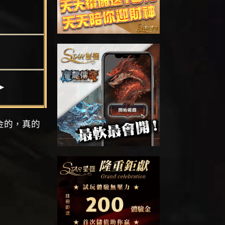
➤
金的，真的