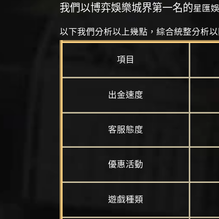
我們以博弈娛樂城界第一名的
星匯
以下我們分析以上幾點，綜合統整分析以
項目
出金速度
客服態度
優惠活動
遊戲種類