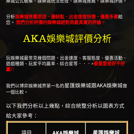
樂城公式破解、娛樂城玩法密技、娛樂城推薦、娛樂城評價。
分析
娛樂城推薦原因、優缺點、出金速度快慢、優惠多寡
給
您。
我們分析評價的娛樂城絕對是最真實的評論。
AKA娛樂城
評價分析
玩娛樂城最常見幾個問題，出金速度、客服態度、優惠活動、
遊戲種類、玩家平均贏率、綜合星等．．．
>
最重要是好不好
贏!!
星匯娛樂城
跟AKA
娛樂城
我們以博弈娛樂城界第一名的
做
一個比較。
以下我們分析以上幾點，綜合統整分析以圖表方式
給大家參考：
項目
星匯娛樂城
AKA
娛樂城