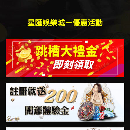
星匯娛樂城－優惠活動