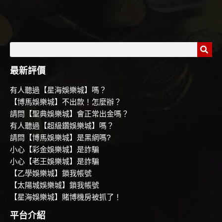
最新評價
有人聽過【星海娛樂城】嗎？
【博馬娛樂城】不出款！怎麼辦？
請問【聖典娛樂城】會正常出金嗎？
有人聽過【超級鑽娛樂城】嗎？
請問【博馬娛樂城】是黑網嗎?
小心【彩金娛樂城】是詐騙
小心【老王娛樂城】是詐騙
【乙學娛樂城】鎖我帳號
【太陽城娛樂城】鎖我帳號
【星海娛樂城】賭博機房被抓了！
平台介紹