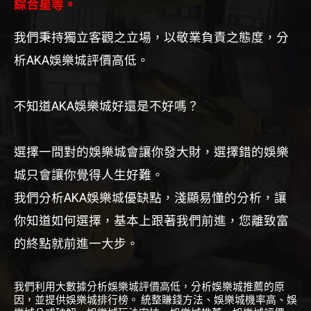
綜合星等。
我們秉持獨立客觀之立場，以敬業負責之態度，分
析AKA娛樂城評價高低。
不知道AKA娛樂城好還是不好嗎？
選擇一間對的娛樂城會讓你發大財，選擇錯的娛樂
城只會讓你覺得人生好難。
我們分析AKA娛樂城優缺點，淺顯易懂的分析，讓
你知道如何選擇，基本上跟著我們前進，您離致富
的終點就前進一大步。
我們利用大數據分析娛樂城評價高低，分析娛樂城推薦的原
因，並提供娛樂城排行榜。
統整賺錢方法、娛樂城機率高、娛