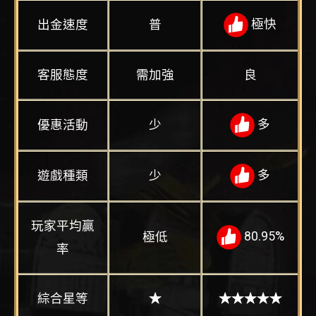
極快
出金速度
普
客服態度
需加強
良
多
優惠活動
少
多
遊戲種類
少
玩家平均贏
80.95%
極低
率
綜合星等
★
★★★★★