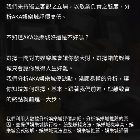
我們秉持獨立客觀之立場，以敬業負責之態度，分
析AKA娛樂城評價高低。
不知道AKA娛樂城好還是不好嗎？
選擇一間對的娛樂城會讓你發大財，選擇錯的娛樂
城只會讓你覺得人生好難。
我們分析AKA娛樂城優缺點，淺顯易懂的分析，讓
你知道如何選擇，基本上跟著我們前進，您離致富
的終點就前進一大步。
我們利用大數據分析娛樂城評價高低，分析娛樂城推薦的原
因，並提供娛樂城排行榜。
統整賺錢方法、娛樂城機率高、娛
樂城公式破解、娛樂城玩法密技、娛樂城推薦、娛樂城評價。