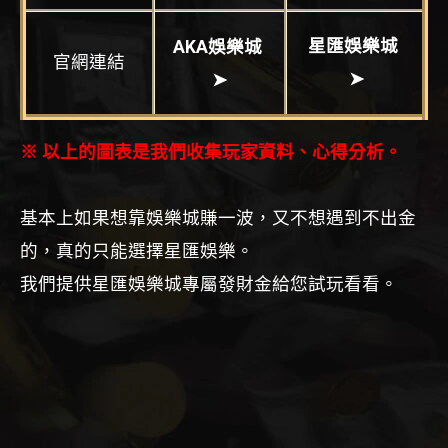
星匯娛樂城
AKA
娛樂城
官網連結
➤
➤
※ 以上的圖表是我們收集玩家資料、心得分析。
基本上如果想靠娛樂城賺一波，又不想遇到不出金
的，真的只能選擇星匯娛樂。
我們提供星匯娛樂城專屬發財金給您試玩看看。