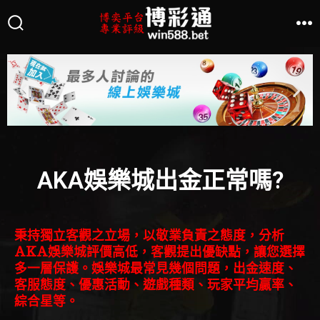
AKA娛樂城出金正常嗎?
秉持獨立客觀之立場，以敬業負責之態度，分析
AKA
娛樂城評價高低，客觀提出優缺點，讓您選擇
多一層保護。娛樂城最常見幾個問題，出金速度、
客服態度、優惠活動、遊戲種類、玩家平均贏率、
綜合星等。