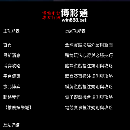
主功能表
頁尾功能表
首頁
全球實體賭場介紹與新聞
最新消息
賭博玩法心得與必勝技巧
博弈攻略
賭場遊戲投注規則與攻略
平台優惠
體育賽事投注規則與攻略
靠北博弈
棋牌遊戲投注規則與攻略
聯絡我們
電子遊藝機台規則與攻略
【推薦娛樂城】
電競賽事投注規則與攻略
友站連結