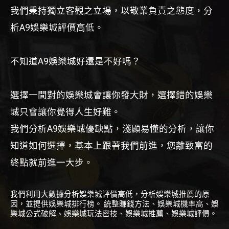
我們秉持獨立客觀之立場，以敬業負責之態度，分
析A9娛樂城評價高低。
不知道A9娛樂城好還是不好嗎？
選擇一間對的娛樂城會讓你發大財，選擇錯的娛樂
城只會讓你覺得人生好難。
我們分析A9娛樂城優缺點，淺顯易懂的分析，讓你
知道如何選擇，基本上跟著我們前進，您離致富的
終點就前進一大步。
我們利用大數據分析娛樂城評價高低，分析娛樂城推薦的原
因，並提供娛樂城排行榜。
統整賺錢方法、娛樂城機率高、娛
樂城公式破解、娛樂城玩法密技、娛樂城推薦、娛樂城評價。