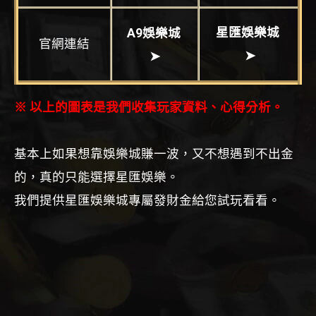
星匯娛樂城
A9
娛樂城
官網連結
➤
➤
※ 以上的圖表是我們收集玩家資料、心得分析。
基本上如果想靠娛樂城賺一波，又不想遇到不出金
的，真的只能選擇星匯娛樂。
我們提供星匯娛樂城專屬發財金給您試玩看看。