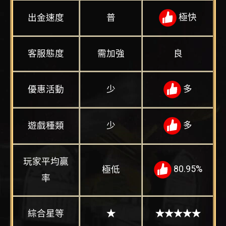
極快
出金速度
普
客服態度
需加強
良
多
優惠活動
少
多
遊戲種類
少
玩家平均贏
80.95%
極低
率
綜合星等
★
★★★★★