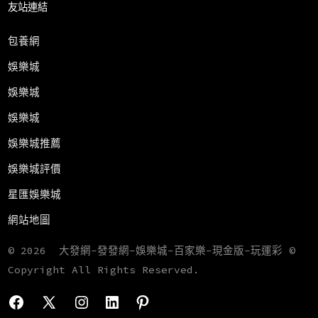
友站連結
包養網
娛樂城
娛樂城
娛樂城
娛樂城推薦
娛樂城評價
星匯娛樂城
網站地圖
© 2026
大發網-發發網-娛樂城-百家樂-現金版-玩運彩 ©
Copyright All Rights Reserved.