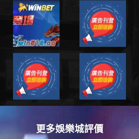
更多娛樂城評價