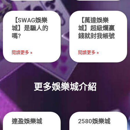
【SWAG娛樂
【萬達娛樂
城】是騙人的
城】超級爛贏
嗎?
錢就封我帳號
閱讀更多 »
閱讀更多 »
更多娛樂城介紹
連盈娛樂城
2580娛樂城