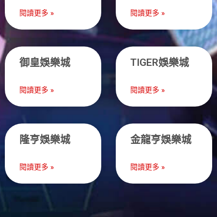
閱讀更多 »
閱讀更多 »
御皇娛樂城
TIGER娛樂城
閱讀更多 »
閱讀更多 »
隆亨娛樂城
金龍亨娛樂城
閱讀更多 »
閱讀更多 »