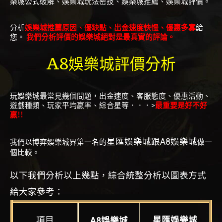
樂城公式破解、娛樂城玩法密技、娛樂城推薦、娛樂城評價。
分析
娛樂城推薦原因、優缺點、出金速度快慢、優惠多寡
給
您。
我們分析評價的娛樂城絕對是最真實的評論。
A8娛樂城
評價分析
玩娛樂城最常見幾個問題，出金速度、客服態度、優惠活動、
遊戲種類、玩家平均贏率、綜合星等．．．
>
最重要是好不好
贏!!
星匯娛樂城
跟A8
娛樂城
我們以博弈娛樂城界第一名的
做一
個比較。
以下我們分析以上幾點，綜合統整分析以圖表方式
給大家參考：
項目
星匯娛樂城
A8
娛樂城