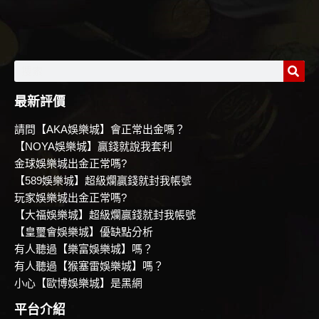
最新評價
請問【AKA娛樂城】會正常出金嗎？
【NOYA娛樂城】贏錢就說我套利
金球娛樂城出金正常嗎?
【589娛樂城】超級爛贏錢就封我帳號
玩家娛樂城出金正常嗎?
【大福娛樂城】超級爛贏錢就封我帳號
【皇璽會娛樂城】優缺點分析
有人聽過【樂富娛樂城】嗎？
有人聽過【猴塞雷娛樂城】嗎？
小心【歐博娛樂城】是黑網
平台介紹