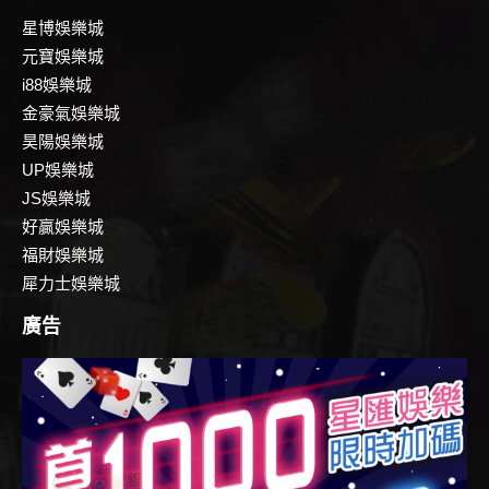
星博娛樂城
元寶娛樂城
i88娛樂城
金豪氣娛樂城
昊陽娛樂城
UP娛樂城
JS娛樂城
好贏娛樂城
福財娛樂城
犀力士娛樂城
廣告