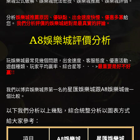
樂城公式破解、娛樂城玩法密技、娛樂城推薦、娛樂城評價。
分析
娛樂城推薦原因、優缺點、出金速度快慢、優惠多寡
給
您。
我們分析評價的娛樂城絕對是最真實的評論。
A8娛樂城
評價分析
玩娛樂城最常見幾個問題，出金速度、客服態度、優惠活動、
遊戲種類、玩家平均贏率、綜合星等．．．
>
最重要是好不好
贏!!
星匯娛樂城
跟A8
娛樂城
我們以博弈娛樂城界第一名的
做一
個比較。
以下我們分析以上幾點，綜合統整分析以圖表方式
給大家參考：
項目
星匯娛樂城
A8
娛樂城