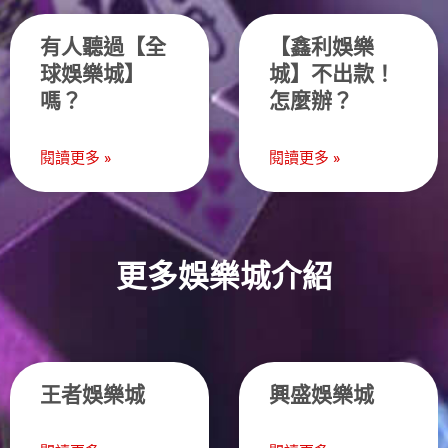
有人聽過【全
【鑫利娛樂
球娛樂城】
城】不出款！
嗎？
怎麼辦？
閱讀更多 »
閱讀更多 »
更多娛樂城介紹
王者娛樂城
興盛娛樂城