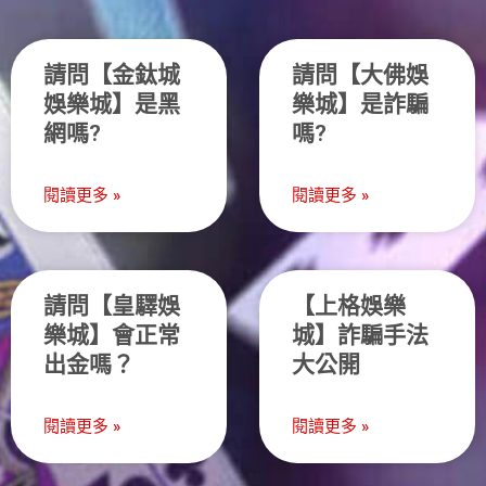
請問【金鈦城
請問【大佛娛
娛樂城】是黑
樂城】是詐騙
網嗎?
嗎?
閱讀更多 »
閱讀更多 »
請問【皇驛娛
【上格娛樂
樂城】會正常
城】詐騙手法
出金嗎？
大公開
閱讀更多 »
閱讀更多 »