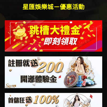
星匯娛樂城－優惠活動