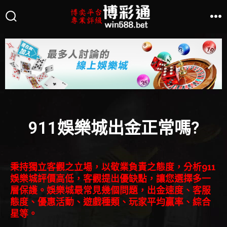
911娛樂城出金正常嗎?
秉持獨立客觀之立場，以敬業負責之態度，分析911
娛樂城評
價高低，客觀提出優缺點，讓您選擇多一
層保護。娛樂城最常見幾個問題，出金速度、客服
態度、優惠活動、遊戲種類、玩家平均贏率、綜合
星等。