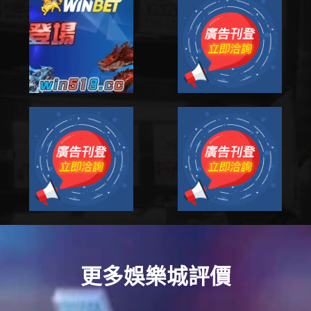
更多娛樂城評價