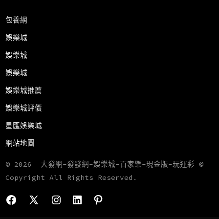
包養網
娛樂城
娛樂城
娛樂城
娛樂城推薦
娛樂城評價
星匯娛樂城
網站地圖
© 2026
大發網-發發網-娛樂城-百家樂-現金版-玩運彩 ©
Copyright All Rights Reserved.