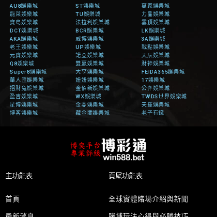
AU8娛樂城
ST娛樂城
萬家娛樂城
龍萊娛樂城
TU娛樂城
力晶娛樂城
寶島娛樂城
法拉利娛樂城
雲頂娛樂城
DCT娛樂城
BCR娛樂城
LK娛樂城
AKA娛樂城
威博娛樂城
3A娛樂城
老王娛樂城
UP娛樂城
戰點娛樂城
元寶娛樂城
諾亞娛樂城
天辰娛樂城
Q8娛樂城
雙贏娛樂城
財神娛樂城
Super8娛樂城
大亨娛樂城
FEIDA365娛樂城
華人匯娛樂城
妞妞娛樂城
17娛樂城
招財兔娛樂城
金佰新娛樂城
公弈娛樂城
盈吉娛樂城
WX娛樂城
TWDS世界娛樂城
星博娛樂城
金鼎娛樂城
天擇娛樂城
博客娛樂城
藏金閣娛樂城
老子有錢
主功能表
頁尾功能表
首頁
全球實體賭場介紹與新聞
最新消息
賭博玩法心得與必勝技巧