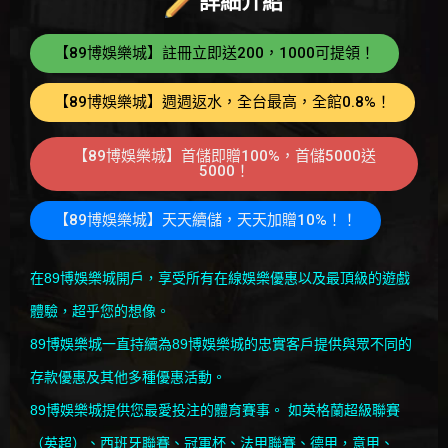
詳細介紹
【89博娛樂城】註冊立即送200，1000可提領！
【89博娛樂城】週週返水，全台最高，全館0.8%！
【89博娛樂城】
首儲即贈100
%，首儲5000送
5000！
【89博娛樂城】天天續儲，天天加贈10%！！
在89博娛樂城開戶，享受所有在線娛樂優惠以及最頂級的遊戲
體驗，超乎您的想像。
89博娛樂城一直持續為89博娛樂城的忠實客戶提供與眾不同的
存款優惠及其他多種優惠活動。
89博
娛樂城提供您最愛投注的體育賽事。 如英格蘭超級聯賽
（英超）、西班牙聯賽、冠軍杯、法甲聯賽、德甲，意甲、