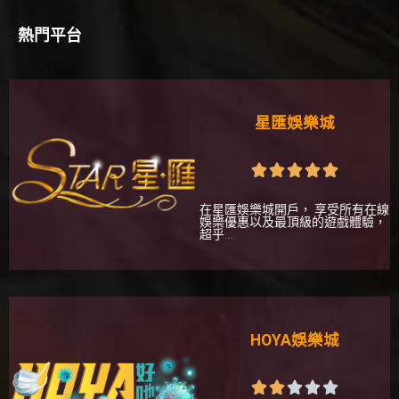
熱門平台
星匯娛樂城





在星匯娛樂城開戶， 享受所有在線
娛樂優惠以及最頂級的遊戲體驗，
超乎....
HOYA娛樂城




