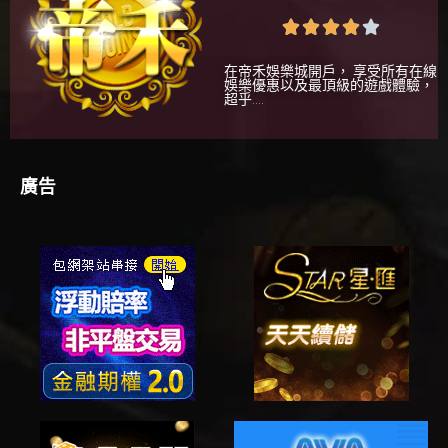





在帝禾娛樂城開戶， 享受所有在線
娛樂優惠以及最頂級的遊戲體驗，
超乎....
廣告