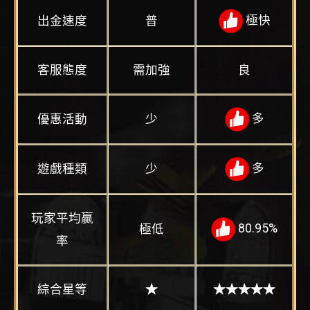
極快
出金速度
普
客服態度
需加強
良
多
優惠活動
少
多
遊戲種類
少
玩家平均贏
80.95%
極低
率
綜合星等
★
★★★★★