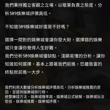
我們秉持獨立客觀之立場，以敬業負責之態度，分
評價高低。
析589
娛樂
城
好還是不好嗎？
不知道589
娛樂城
選擇一間對的娛樂城會讓你發大財，選擇錯的娛樂
城只會讓你覺得人生好難。
我們分析589
娛樂城
優缺點，淺顯易懂的分析，讓你
知道如何選擇，基本上跟著我們前進，您離致富的
終點就前進一大步。
我們利用大數據分析娛樂城評價高低，分析娛樂城推薦的原
因，並提供娛樂城排行榜。
統整賺錢方法、娛樂城機率高、娛樂城公式破解、娛樂城玩法
密技、娛樂城推薦、娛樂城評價。