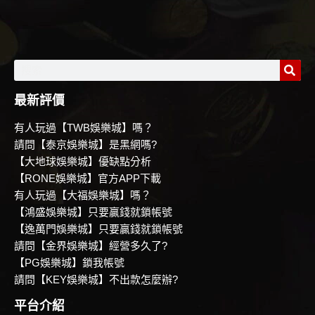
最新評價
有人玩過【TWB娛樂城】嗎？
請問【泰京娛樂城】是黑網嗎?
【大地球娛樂城】優缺點分析
【RONE娛樂城】官方APP下載
有人玩過【大福娛樂城】嗎？
【鴻盛娛樂城】只要贏錢就鎖帳號
【逸萬門娛樂城】只要贏錢就鎖帳號
請問【金界娛樂城】經營多久了?
【PG娛樂城】鎖我帳號
請問【KEY娛樂城】不出款怎麼辦?
平台介紹