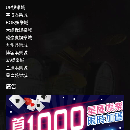
UP娛樂城
宇博娛樂城
BOK娛樂城
大總裁娛樂城
錢豪贏娛樂城
九州娛樂城
博客娛樂城
3A娛樂城
金濠娛樂城
星皇娛樂城
廣告