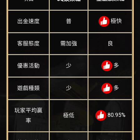
極快
出金速度
普
客服態度
需加強
良
多
優惠活動
少
多
遊戲種類
少
玩家平均贏
80.95%
極低
率