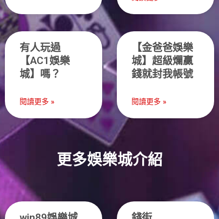
有人玩過
【金爸爸娛樂
【AC1娛樂
城】超級爛贏
城】嗎？
錢就封我帳號
閱讀更多 »
閱讀更多 »
更多娛樂城介紹
win89娛樂城
錢街