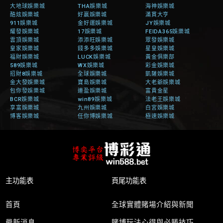
大地球娛樂城
THA娛樂城
海神娛樂城
酷炫娛樂城
好贏娛樂城
滿貫大亨
911娛樂城
金好運娛樂城
JY娛樂城
耀發娛樂城
17娛樂城
FEIDA365娛樂城
雲頂娛樂城
添添旺娛樂城
眾發娛樂城
皇家娛樂城
錢多多娛樂城
星皇娛樂城
福財娛樂城
LUCK娛樂城
黃金俱樂部
589娛樂城
WX娛樂城
彩金娛樂城
招財8娛樂城
全球娛樂城
凱薩娛樂城
金大發娛樂城
寶島娛樂城
大老爺娛樂城
包你發娛樂城
連盈娛樂城
富貴金星
BCR娛樂城
win89娛樂城
法老王娛樂城
享富娛樂城
九州娛樂城
白宮娛樂城
博客娛樂城
任你博娛樂城
極速娛樂城
主功能表
頁尾功能表
首頁
全球實體賭場介紹與新聞
最新消息
賭博玩法心得與必勝技巧