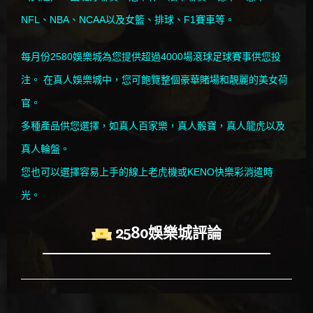
NFL、NBA、NCAA以及女籃、排球、F1賽車等。
每月份2580娛樂城為您提供超過4000場滾球足球賽事供您投
注。 在真人娛樂城中，您可飽覽整個豪華賭場和靚麗的美女荷
官。
多種產品供您選擇，如真人百家樂，真人骰寶，真人龍虎以及
真人輪盤。
您也可以選擇容易上手的線上老虎機或KENO快樂彩消遣時
光。
2580娛樂城
評論