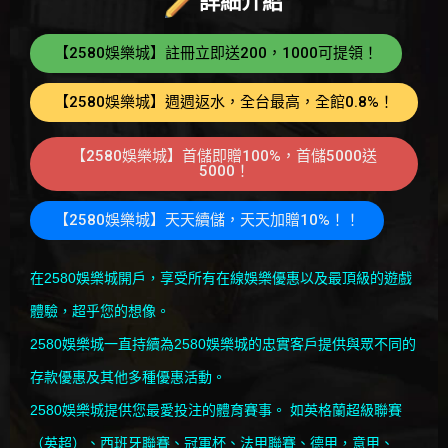
詳細介紹
【2580娛樂城】註冊立即送200，1000可提領！
【2580娛樂城】週週返水，全台最高，全館0.8%！
【2580娛樂城】
首儲即贈100
%，首儲5000送
5000！
【2580娛樂城】天天續儲，天天加贈10%！！
在2580娛樂城開戶，享受所有在線娛樂優惠以及最頂級的遊戲
體驗，超乎您的想像。
2580娛樂城一直持續為2580娛樂城的忠實客戶提供與眾不同的
存款優惠及其他多種優惠活動。
2580
娛樂城提供您最愛投注的體育賽事。 如英格蘭超級聯賽
（英超）、西班牙聯賽、冠軍杯、法甲聯賽、德甲，意甲、