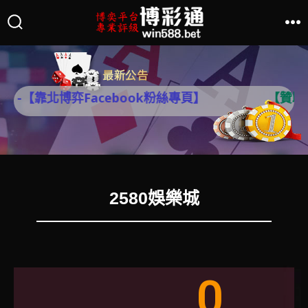
【靠北博弈Facebook粉絲專頁】
【贊助廣告】
2580娛樂城
0