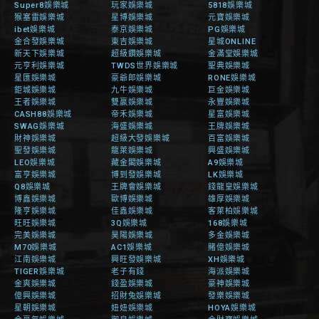
Super8娛樂城
玩家娛樂城
5818娛樂城
猴塞雷娛樂城
星博娛樂城
元寶娛樂城
ibet娛樂城
泰京娛樂城
PG娛樂城
金合發娛樂城
東吉娛樂城
星城ONLINE
新天下娛樂城
超級鑽娛樂城
金滿堂娛樂城
元亨利娛樂城
TWDS世界娛樂城
聖典娛樂城
星匯娛樂城
豪爺郎娛樂城
RONE娛樂城
鉅城娛樂城
九牛娛樂城
巨金娛樂城
王者娛樂城
雙贏娛樂城
永豐娛樂城
CASH88娛樂城
帝禾娛樂城
星富娛樂城
SWAG娛樂城
海盛娛樂城
王牌娛樂城
財神娛樂城
超級大發娛樂城
百富娛樂城
聖發娛樂城
龍萊娛樂城
興盛娛樂城
LEO娛樂城
藏金閣娛樂城
A9娛樂城
富亨娛樂城
博到發娛樂城
LK娛樂城
Q8娛樂城
王牌會娛樂城
錢龍皇娛樂城
博鑫娛樂城
歐博娛樂城
雄厚娛樂城
隆亨娛樂城
佳鑫娛樂城
客萊柏娛樂城
旺旺娛樂城
3Q娛樂城
168娛樂城
完美娛樂城
昊陽娛樂城
多金娛樂城
M70娛樂城
AC1娛樂城
賭億娛樂城
江南娛樂城
興旺發娛樂城
XH娛樂城
TIGER娛樂城
老子有錢
海派娛樂城
金爽娛樂城
錢盈娛樂城
豪神娛樂城
億興娛樂城
招財兔娛樂城
發樂娛樂城
星朝娛樂城
妞妞娛樂城
HOYA娛樂城