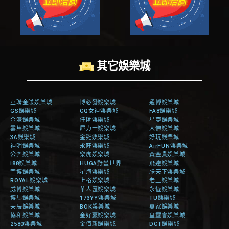
其它娛樂城
互聯金賺娛樂城
博必發娛樂城
通博娛樂城
GS娛樂城
CQ女神娛樂城
FA8娛樂城
金濠娛樂城
仟匯娛樂城
星亞娛樂城
雲集娛樂城
犀力士娛樂城
大佛娛樂城
3A娛樂城
金雞娛樂城
好玩娛樂城
神明娛樂城
永旺娛樂城
AirFUN娛樂城
公弈娛樂城
樂虎娛樂城
黃金貴娛樂城
i88娛樂城
HUGA野蠻世界
飛達娛樂城
宇博娛樂城
星海娛樂城
朕天下娛樂城
ROYAL娛樂城
上格娛樂城
老王娛樂城
威博娛樂城
華人匯娛樂城
永恆娛樂城
博馬娛樂城
173YY娛樂城
TU娛樂城
天辰娛樂城
BOK娛樂城
萬家娛樂城
協和娛樂城
金好贏娛樂城
皇璽會娛樂城
2580娛樂城
金佰新娛樂城
DCT娛樂城