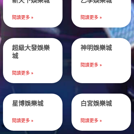
新天下娛樂城
乙學娛樂城
閱讀更多 »
閱讀更多 »
超級大發娛樂
神明娛樂城
城
閱讀更多 »
閱讀更多 »
星博娛樂城
白宮娛樂城
閱讀更多 »
閱讀更多 »