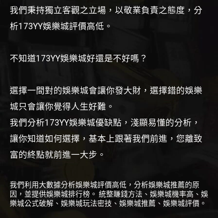
我們秉持獨立客觀之立場，以敬業負責之態度，分
析173YY娛樂城評價高低。
不知道173YY娛樂城好還是不好嗎？
選擇一間對的娛樂城會讓你發大財，選擇錯的娛樂
城只會讓你覺得人生好難。
我們分析173YY娛樂城優缺點，淺顯易懂的分析，
讓你知道如何選擇，基本上跟著我們前進，您離致
富的終點就前進一大步。
我們利用大數據分析娛樂城評價高低，分析娛樂城推薦的原
因，並提供娛樂城排行榜。
統整賺錢方法、娛樂城機率高、娛
樂城公式破解、娛樂城玩法密技、娛樂城推薦、娛樂城評價。