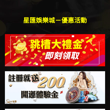
星匯娛樂城－優惠活動