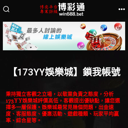
【173YY娛樂城】鎖我帳號
秉持獨立客觀之立場，以敬業負責之態度，分析
173YY
娛樂城評價高低，客觀提出優缺點，讓您選
擇多一層保護。娛樂城最常見幾個問題，出金速
度、客服態度、優惠活動、遊戲種類、玩家平均贏
率、綜合星等。