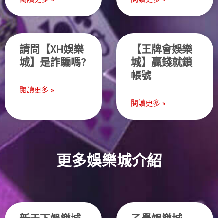
請問【XH娛樂
【王牌會娛樂
城】是詐騙嗎?
城】贏錢就鎖
帳號
閱讀更多 »
閱讀更多 »
更多娛樂城介紹