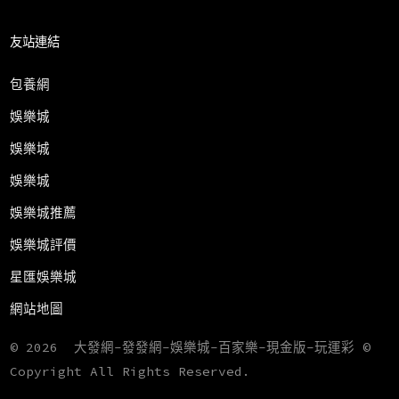
友站連結
包養網
娛樂城
娛樂城
娛樂城
娛樂城推薦
娛樂城評價
星匯娛樂城
網站地圖
© 2026
大發網-發發網-娛樂城-百家樂-現金版-玩運彩 ©
Copyright All Rights Reserved.