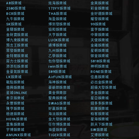
A8娛樂城
炫海娛樂城
金爽娛樂城
2580娛樂城
173YY娛樂城
彩金娛樂城
BCR娛樂城
THA娛樂城
金好運娛樂城
九牛娛樂城
淘盈娛樂城
耀發娛樂城
5K娛樂城
博到發娛樂城
99娛樂城
皇驛娛樂城
協和娛樂城
富亨娛樂城
金財寶娛樂城
大亨娛樂城
中華娛樂城
博九來娛樂城
LUCK娛樂城
天使娛樂城
預言王娛樂城
通博娛樂城
金雞娛樂城
眾發娛樂城
九州娛樂城
星朝娛樂城
金特爾娛樂城
乙學娛樂城
御皇娛樂城
犀力士娛樂城
包你發娛樂城
5818娛樂城
添添旺娛樂城
iwin娛樂城
神明娛樂城
金豪氣娛樂城
589娛樂城
RONE娛樂城
LK娛樂城
AirFUN娛樂城
佳鑫娛樂城
戰點娛樂城
海神娛樂城
必出金娛樂城
億興娛樂城
豪爺郎娛樂城
超級大發娛樂城
星城ONLINE
黃金俱樂部
多金娛樂城
泰京娛樂城
聖典娛樂城
星亞娛樂城
永豐娛樂城
SWAG娛樂城
錢多多娛樂城
隆亨娛樂城
好贏娛樂城
凱薩娛樂城
極速娛樂城
海派娛樂城
柏客娛樂城
HOYA娛樂城
金大發娛樂城
星海娛樂城
雲集娛樂城
任你博娛樂城
朕天下娛樂城
宇博娛樂城
海盛娛樂城
SW娛樂城
AMUNX娛樂城
TIGER娛樂城
艾博娛樂城