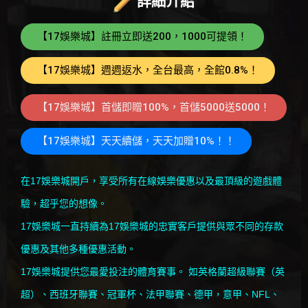
詳細介紹
【17娛樂城】註冊立即送200，1000可提領！
【17娛樂城】週週返水，全台最高，全館0.8%！
【17娛樂城】
首儲即贈100
%，首儲5000送5000！
【17娛樂城】天天續儲，天天加贈10%！！
在17娛樂城開戶，享受所有在線娛樂優惠以及最頂級的遊戲體
驗，超乎您的想像。
17娛樂城一直持續為17娛樂城的忠實客戶提供與眾不同的存款
優惠及其他多種優惠活動。
17
娛樂城提供您最愛投注的體育賽事。 如英格蘭超級聯賽（英
超）、西班牙聯賽、冠軍杯、法甲聯賽、德甲，意甲、NFL、