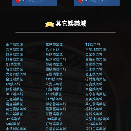
其它娛樂城
百富娛樂城
雄厚娛樂城
TB娛樂城
盈吉娛樂城
老子有錢
大地球娛樂城
博馬娛樂城
星匯娛樂城
發樂娛樂城
博客娛樂城
金滿堂娛樂城
金佰新娛樂城
Q8娛樂城
博鑫娛樂城
豹贏娛樂城
賭億娛樂城
超級鑽娛樂城
萬家娛樂城
大老爺娛樂城
深遊娛樂城
老王娛樂城
金濠娛樂城
AC1娛樂城
招財兔娛樂城
A9娛樂城
玖九麻將​城
元寶娛樂城
伊莉娛樂城
飛達娛樂城
巨金娛樂城
BOK娛樂城
168娛樂城
元亨利娛樂城
旺旺娛樂城
KEY娛樂城
完美娛樂城
諾亞娛樂城
博必發娛樂城
興旺發娛樂城
黃金貴娛樂城
錢豪贏娛樂城
福財娛樂城
玖天娛樂城
仟匯娛樂城
鉅城娛樂城
JY娛樂城
i88娛樂城
東聖神洲娛樂城
58娛樂城
好玩娛樂城
U73娛樂城
金鈦城娛樂城
皇璽會娛樂城
錢龍皇娛樂城