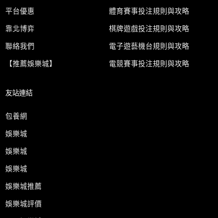
平台優惠
體育賽事投注規則與攻略
靠北博弈
棋牌遊戲投注規則與攻略
聯絡我們
電子遊藝機台規則與攻略
【推薦娛樂城】
電競賽事投注規則與攻略
友站連結
包養網
娛樂城
娛樂城
娛樂城
娛樂城推薦
娛樂城評價