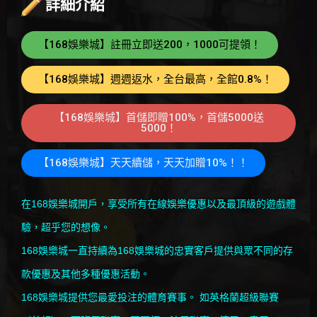
詳細介紹
【168娛樂城】註冊立即送200，1000可提領！
【168娛樂城】週週返水，全台最高，全館0.8%！
【168娛樂城】
首儲即贈100
%，首儲5000送
5000！
【168娛樂城】天天續儲，天天加贈10%！！
在168娛樂城開戶，享受所有在線娛樂優惠以及最頂級的遊戲體
驗，超乎您的想像。
168娛樂城一直持續為168娛樂城的忠實客戶提供與眾不同的存
款優惠及其他多種優惠活動。
168娛樂城提供您最愛投注的體育賽事。 如英格蘭超級聯賽