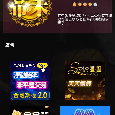





在帝禾娛樂城開戶， 享受所有在線
娛樂優惠以及最頂級的遊戲體驗，
超乎....
廣告