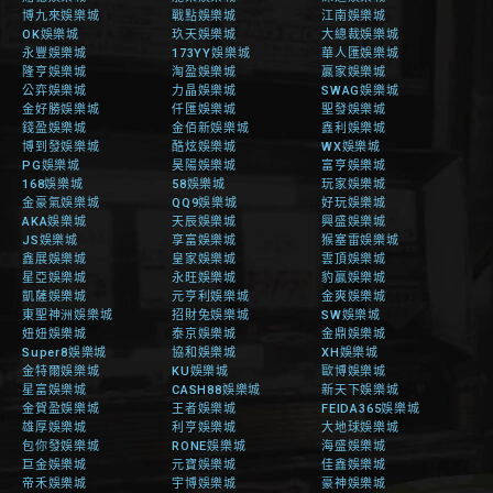
博九來娛樂城
戰點娛樂城
江南娛樂城
OK娛樂城
玖天娛樂城
大總裁娛樂城
永豐娛樂城
173YY娛樂城
華人匯娛樂城
隆亨娛樂城
淘盈娛樂城
贏家娛樂城
公弈娛樂城
力晶娛樂城
SWAG娛樂城
金好勝娛樂城
仟匯娛樂城
聖發娛樂城
錢盈娛樂城
金佰新娛樂城
鑫利娛樂城
博到發娛樂城
酷炫娛樂城
WX娛樂城
PG娛樂城
昊陽娛樂城
富亨娛樂城
168娛樂城
58娛樂城
玩家娛樂城
金豪氣娛樂城
QQ9娛樂城
好玩娛樂城
AKA娛樂城
天辰娛樂城
興盛娛樂城
JS娛樂城
享富娛樂城
猴塞雷娛樂城
鑫展娛樂城
皇家娛樂城
雲頂娛樂城
星亞娛樂城
永旺娛樂城
豹贏娛樂城
凱薩娛樂城
元亨利娛樂城
金爽娛樂城
東聖神洲娛樂城
招財兔娛樂城
SW娛樂城
妞妞娛樂城
泰京娛樂城
金鼎娛樂城
Super8娛樂城
協和娛樂城
XH娛樂城
金特爾娛樂城
KU娛樂城
歐博娛樂城
星富娛樂城
CASH88娛樂城
新天下娛樂城
金賀盈娛樂城
王者娛樂城
FEIDA365娛樂城
雄厚娛樂城
利亨娛樂城
大地球娛樂城
包你發娛樂城
RONE娛樂城
海盛娛樂城
巨金娛樂城
元寶娛樂城
佳鑫娛樂城
帝禾娛樂城
宇博娛樂城
豪神娛樂城