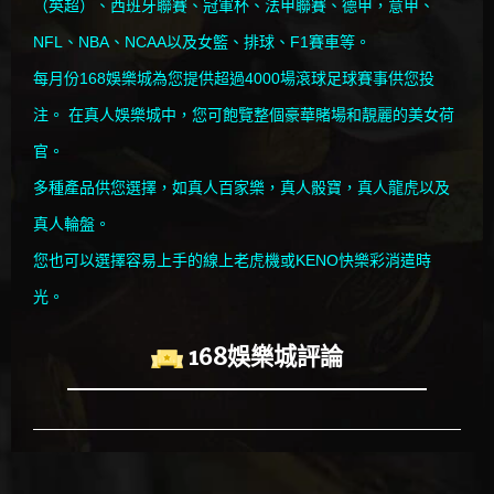
（英超）、西班牙聯賽、冠軍杯、法甲聯賽、德甲，意甲、
NFL、NBA、NCAA以及女籃、排球、F1賽車等。
每月份168娛樂城為您提供超過4000場滾球足球賽事供您投
注。 在真人娛樂城中，您可飽覽整個豪華賭場和靚麗的美女荷
官。
多種產品供您選擇，如真人百家樂，真人骰寶，真人龍虎以及
真人輪盤。
您也可以選擇容易上手的線上老虎機或KENO快樂彩消遣時
光。
168娛樂城
評論