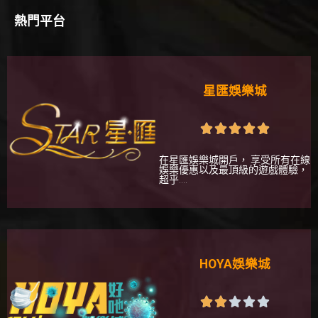
熱門平台
星匯娛樂城





在星匯娛樂城開戶， 享受所有在線
娛樂優惠以及最頂級的遊戲體驗，
超乎....
HOYA娛樂城




