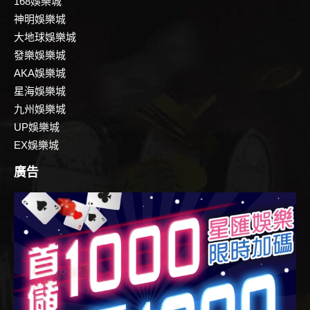
168娛樂城
神明娛樂城
大地球娛樂城
發樂娛樂城
AKA娛樂城
星海娛樂城
九州娛樂城
UP娛樂城
EX娛樂城
廣告