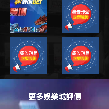
更多娛樂城評價