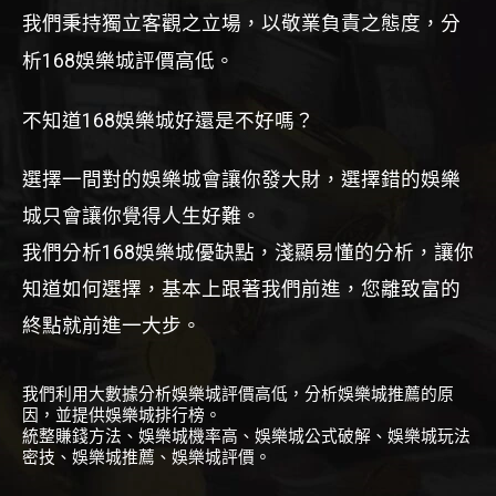
我們秉持獨立客觀之立場，以敬業負責之態度，分
評價高低。
析168
娛樂
城
好還是不好嗎？
不知道
168娛樂城
選擇一間對的娛樂城會讓你發大財，選擇錯的娛樂
城只會讓你覺得人生好難。
我們分析
168
娛樂城
優缺點，淺顯易懂的分析，讓你
知道如何選擇，基本上跟著我們前進，您離致富的
終點就前進一大步。
我們利用大數據分析娛樂城評價高低，分析娛樂城推薦的原
因，並提供娛樂城排行榜。
統整賺錢方法、娛樂城機率高、娛樂城公式破解、娛樂城玩法
密技、娛樂城推薦、娛樂城評價。