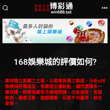
168娛樂城的評價如何?
秉持獨立客觀之立場，以敬業負責之態度，分析168
娛樂城評
價高低，客觀提出優缺點，讓您選擇多一
層保護。娛樂城最常見幾個問題，出金速度、客服
態度、優惠活動、遊戲種類、玩家平均贏率、綜合
星等。