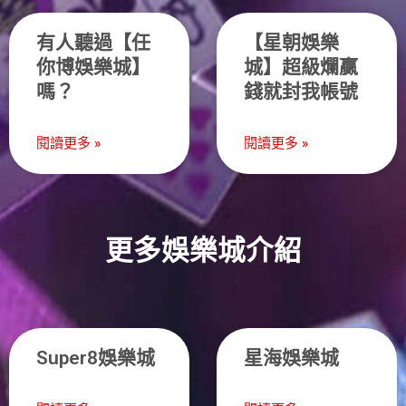
有人聽過【任
【星朝娛樂
你博娛樂城】
城】超級爛贏
嗎？
錢就封我帳號
閱讀更多 »
閱讀更多 »
更多娛樂城介紹
Super8娛樂城
星海娛樂城