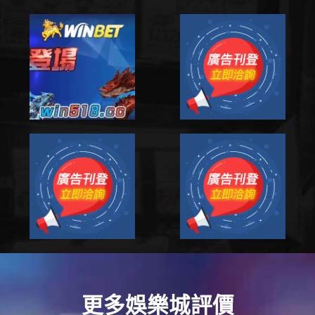
更多娛樂城評價