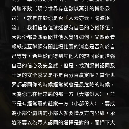
常勝不敗（現今世界存在數以萬計的博彩公
司），就是在於你是否「人云亦云，隨波逐
流」。我相信各位球迷都有自己的心儀隊伍，
大部份都會四處問其他人覺得如何，又四處看
報紙或互聯網有關此場比賽的消息是否利於自
己等等，希望從而得到其他人的認同從而增強
自己的信心及安全感。但是，找到絕對認同及
十足的安全感又是不是百分百贏定呢？當全世
界都認同你的時候經常就會是最危險的時候，
因為你已在經常輸的那一方（大部份人），並
不是有經常贏的莊家一方（小部份人），要成
為小部份贏錢的小部人就要懂反方向思維，永
遠不要以為眾人認同的選擇是對的，而押下大