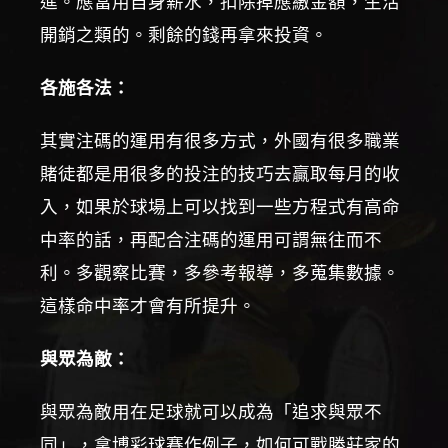
進。應當用自身薪水，扣除掉應繳金額，生活
開銷之類的。剩餘的錢再拿來投資。
各施各法：
其實注碼的運用有很多方式，外國有很多職業
賭徒都是用很多的投注的技巧去贏取每月的收
入，如果於球場上可以找到一些方程式有高命
中率的話，再配合注碼的運用可謂無往而不
利。多觀察比賽，多參考報導，多蒐集數據。
這樣命中率才會有所提升。
與眾為敵：
與眾為敵用在足球就可以成為「追求與眾不
同」，拿博彩球賽作例子，如何可戰勝莊家的