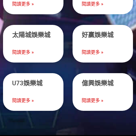
閱讀更多 »
閱讀更多 »
太陽城娛樂城
好贏娛樂城
閱讀更多 »
閱讀更多 »
U73娛樂城
億興娛樂城
閱讀更多 »
閱讀更多 »