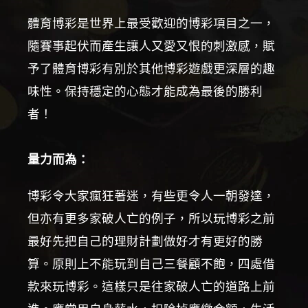
體育博彩是世界上最受歡迎的博彩項目之一，
隨賽事起伏而產生讓人又愛又恨的刺激感，賦
予了體育博彩有別於其他博彩遊戲更深層的趣
味性。保持穩定的心態才能成為最後的勝利
者！
量力而為：
博彩令大家瘋狂著迷，有些更令人一朝發達，
但亦有更多家破人亡的例子，所以玩博彩之前
最好先把自己的理財計劃做好才有更好的勝
算。原則上不能玩到自己三餐顧不飽，四處借
款來玩博彩。這樣只是往家破人亡的道路上前