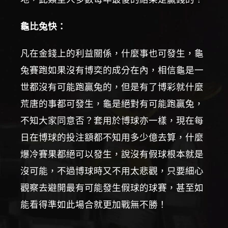
龜比兔快：
凡在金錢上的利益關係，什麼事也可發生，龜
兔賽跑如果沒有博奕的成分在內，相信龜是一
世都沒有可能跑贏兔的，但是有了博彩就什麼
荒唐的事都可發生，龜是絕對有可能跑贏兔，
不知大家同意否？套用於博球亦一樣，現在每
日在博球的投注額都不知用多少億去算，什麼
爆冷賽果都絕可以發生，說沒有假球根本就是
沒可能，不過博球時又不用太悲觀，只要細心
觀察去避開最有可能發生假球的球賽，甚至如
能看得準如此場合就更加戰無不勝！