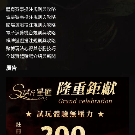
體育賽事投注規則與攻略
電競賽事投注規則與攻略
賭場遊戲投注規則與攻略
電子遊藝機台規則與攻略
棋牌遊戲投注規則與攻略
賭博玩法心得與必勝技巧
全球實體賭場介紹與新聞
廣告