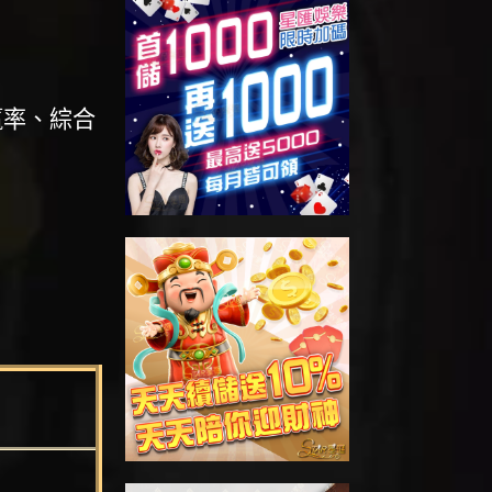
贏率、綜合