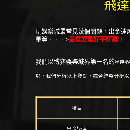
飛達
玩娛樂城最常見幾個問題，出金速
星等．．．
>
最重要是好不好贏!!
我們以博弈娛樂城界第一名的
星匯
以下我們分析以上幾點，綜合統整分析以
項目
出金速度