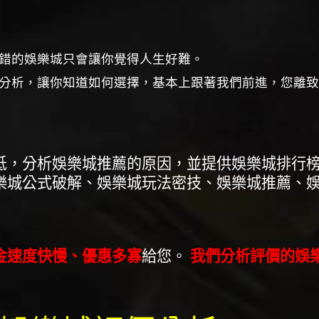
錯的娛樂城只會讓你覺得人生好難。
分析，讓你知道如何選擇，基本上跟著我們前進，您離致
低，分析娛樂城推薦的原因，並提供娛樂城排行
樂城公式破解、娛樂城玩法密技、娛樂城推薦、
金速度快慢、優惠多寡
給您。
我們分析評價的娛