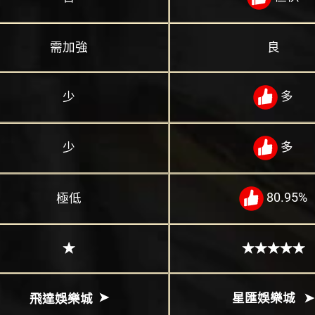
需加強
良
多
少
多
少
80.95%
極低
★
★★★★★
➤
星匯娛樂城
➤
飛達
娛樂城