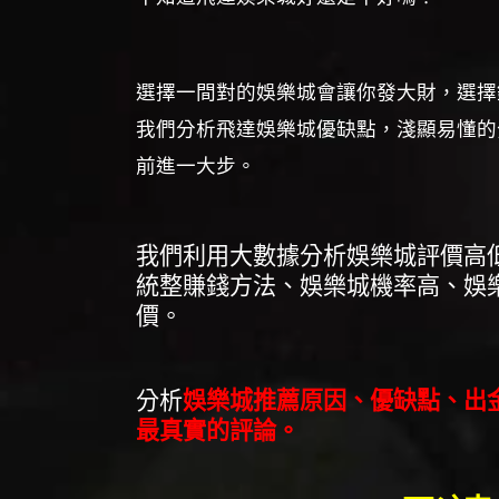
選擇一間對的娛樂城會讓你發大財，選擇
我們分析飛達娛樂城優缺點，淺顯易懂的
前進一大步。
我們利用大數據分析娛樂城評價高
統整賺錢方法、娛樂城機率高、娛
價。
分析
娛樂城推薦原因、優缺點、出
最真實的評論。