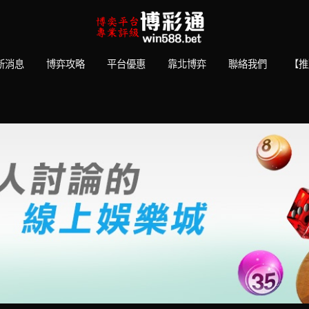
新消息
博弈攻略
平台優惠
靠北博弈
聯絡我們
【推