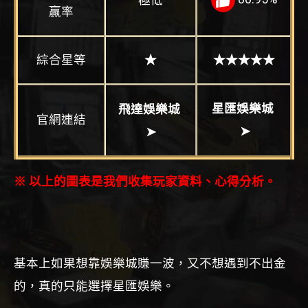
極低
贏率
綜合星等
★
★★★★★
星匯娛樂城
飛達
娛樂城
官網連結
➤
➤
※ 以上的圖表是我們收集玩家資料、心得分析。
基本上如果想靠娛樂城賺一波，又不想遇到不出金
的，真的只能選擇星匯娛樂。