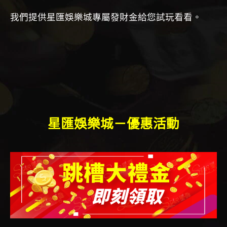
我們提供星匯娛樂城專屬發財金給您試玩看看。
星匯娛樂城－優惠活動