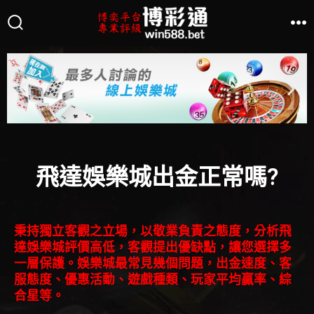
飛達娛樂城出金正常嗎?
秉持獨立客觀之立場，以敬業負責之態度，分析飛
達
娛樂城評價高低，客觀提出優缺點，讓您選擇多
一層保護。娛樂城最常見幾個問題，出金速度、客
服態度、優惠活動、遊戲種類、玩家平均贏率、綜
合星等。