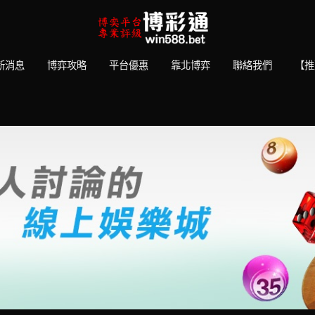
新消息
博弈攻略
平台優惠
靠北博弈
聯絡我們
【推