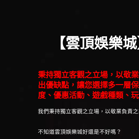
【雲頂娛樂城
秉持獨立客觀之立場，以敬業
出優缺點，讓您選擇多一層保
度、優惠活動、遊戲種類、玩
我們秉持獨立客觀之立場，以敬業負責之
不知道雲頂娛樂城好還是不好嗎？