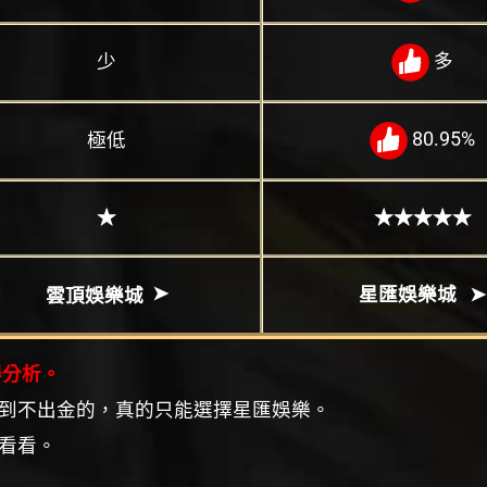
多
少
80.95%
極低
★
★★★★★
➤
星匯娛樂城
➤
雲頂
娛樂城
得分析。
到不出金的，真的只能選擇星匯娛樂。
看看。