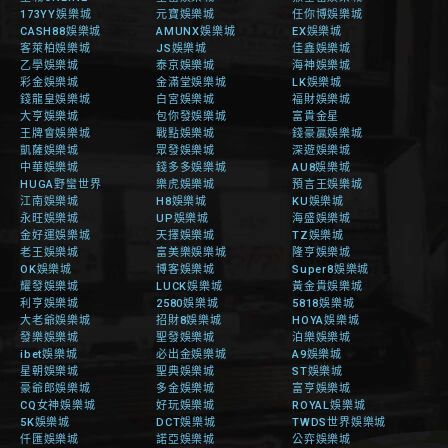
173YY娛樂城
元寶娛樂城
任你博娛樂城
CASH88娛樂城
AMUNX娛樂城
EX娛樂城
客萊柏娛樂城
JS娛樂城
佳鑫娛樂城
乙學娛樂城
泰京娛樂城
海神娛樂城
彩金娛樂城
金滿堂娛樂城
LK娛樂城
錢龍皇娛樂城
白宮娛樂城
福財娛樂城
大亨娛樂城
包你發娛樂城
富貴金星
王牌會娛樂城
戰點娛樂城
錢豪贏娛樂城
凱薩娛樂城
眾發娛樂城
深遊娛樂城
中華娛樂城
錢多多娛樂城
AU8娛樂城
HUGA野蠻世界
樂虎娛樂城
預言王娛樂城
江南娛樂城
H8娛樂城
KU娛樂城
永旺娛樂城
UP娛樂城
海盛娛樂城
金好運娛樂城
天擇娛樂城
TZ娛樂城
老王娛樂城
富美樂娛樂城
隆亨娛樂城
OK娛樂城
博客娛樂城
Super8娛樂城
耀發娛樂城
LUCK娛樂城
黃金貴娛樂城
利亨娛樂城
2580娛樂城
5818娛樂城
大老爺娛樂城
招財8娛樂城
HOYA娛樂城
發樂娛樂城
聖發娛樂城
泊樂娛樂城
ibet娛樂城
必出金娛樂城
A9娛樂城
星朝娛樂城
聖典娛樂城
ST娛樂城
豪爺郎娛樂城
多金娛樂城
富亨娛樂城
CQ女神娛樂城
好玩娛樂城
ROYAL娛樂城
5K娛樂城
DCT娛樂城
TWDS世界娛樂城
仟匯娛樂城
諾亞娛樂城
公弈娛樂城