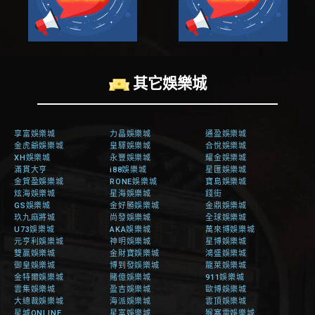
其它娛樂城
享富娛樂城
力晶娛樂城
通盈娛樂城
金虎爺娛樂城
皇驛娛樂城
合悅娛樂城
XH娛樂城
永豐娛樂城
耀金娛樂城
滿貫大亨
i88娛樂城
星匯娛樂城
金賀盈娛樂城
RONE娛樂城
寶島娛樂城
炫海娛樂城
星海娛樂城
錢街
GS娛樂城
金好勝娛樂城
金鼎娛樂城
玖九麻將​城
尚發娛樂城
全球娛樂城
U73娛樂城
AKA娛樂城
萬來博娛樂城
元亨利娛樂城
神明娛樂城
星博娛樂城
雙贏娛樂城
金財寶娛樂城
鴻盛娛樂城
御皇娛樂城
博到發娛樂城
龍萊娛樂城
金特爾娛樂城
賭億娛樂城
911娛樂城
雲集娛樂城
盈吉娛樂城
歐博娛樂城
大總裁娛樂城
海派娛樂城
雲頂娛樂城
星城ONLINE
星富娛樂城
猴塞雷娛樂城