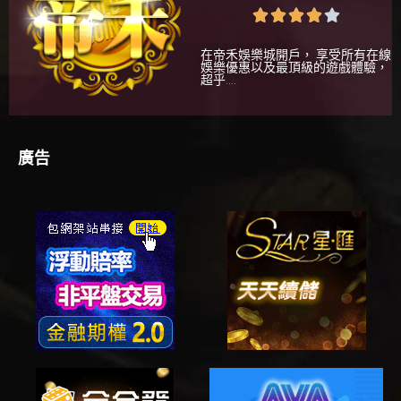





在帝禾娛樂城開戶， 享受所有在線
娛樂優惠以及最頂級的遊戲體驗，
超乎....
廣告