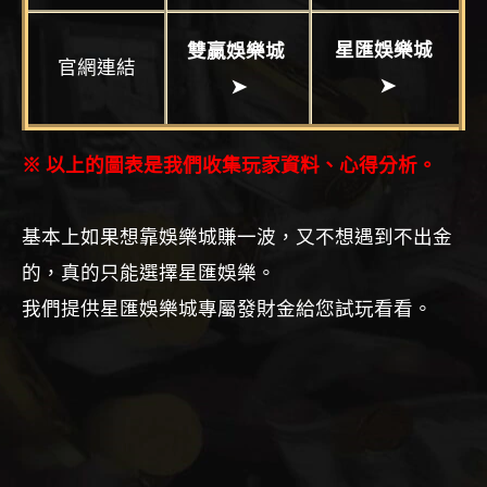
星匯娛樂城
雙贏
娛樂城
官網連結
➤
➤
※ 以上的圖表是我們收集玩家資料、心得分析。
基本上如果想靠娛樂城賺一波，又不想遇到不出金
的，真的只能選擇星匯娛樂。
我們提供星匯娛樂城專屬發財金給您試玩看看。