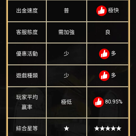
極快
出金速度
普
客服態度
需加強
良
多
優惠活動
少
多
遊戲種類
少
玩家平均
80.95%
極低
贏率
綜合星等
★
★★★★★