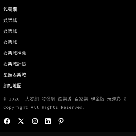
包養網
娛樂城
娛樂城
娛樂城
娛樂城推薦
娛樂城評價
星匯娛樂城
網站地圖
© 2026
大發網-發發網-娛樂城-百家樂-現金版-玩運彩 ©
Copyright All Rights Reserved.