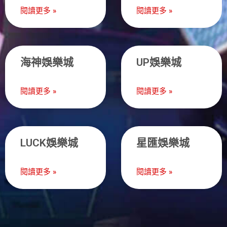
閱讀更多 »
閱讀更多 »
海神娛樂城
UP娛樂城
閱讀更多 »
閱讀更多 »
LUCK娛樂城
星匯娛樂城
閱讀更多 »
閱讀更多 »