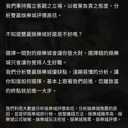
我們秉持獨立客觀之立場，以敬業負責之態度，分
析雙贏娛樂城評價高低。
不知道雙贏娛樂城好還是不好嗎？
選擇一間對的娛樂城會讓你發大財，選擇錯的娛樂
城只會讓你覺得人生好難。
我們分析雙贏娛樂城優缺點，淺顯易懂的分析，讓
你知道如何選擇，基本上跟著我們前進，您離致富
的終點就前進一大步。
我們利用大數據分析娛樂城評價高低，分析娛樂城推薦的原
因，並提供娛樂城排行榜。
統整賺錢方法、娛樂城機率高、娛
樂城公式破解、娛樂城玩法密技、娛樂城推薦、娛樂城評價。