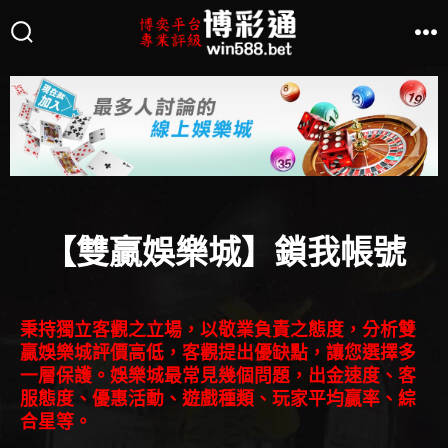
【雙贏娛樂城】鎖我帳號
秉持獨立客觀之立場，以敬業負責之態度，分析雙
贏
娛樂城評價高低，客觀提出優缺點，讓您選擇多
一層保護。娛樂城最常見幾個問題，出金速度、客
服態度、優惠活動、遊戲種類、玩家平均贏率、綜
合星等。