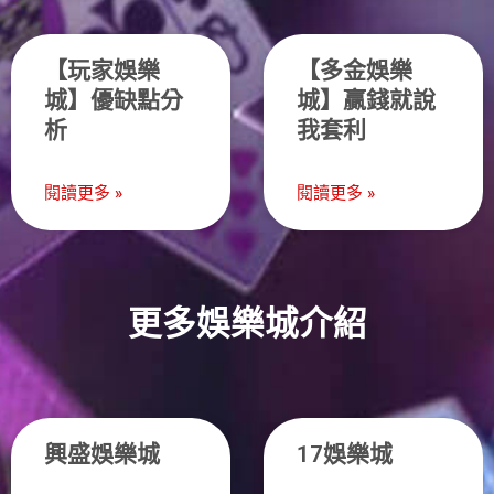
【玩家娛樂
【多金娛樂
城】優缺點分
城】贏錢就說
析
我套利
閱讀更多 »
閱讀更多 »
更多娛樂城介紹
興盛娛樂城
17娛樂城