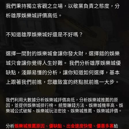
我們秉持獨立客觀之立場，以敬業負責之態度，分
析雄厚娛樂城評價高低。
不知道雄厚娛樂城好還是不好嗎？
選擇一間對的娛樂城會讓你發大財，選擇錯的娛樂
城只會讓你覺得人生好難。
我們分析雄厚娛樂城優
缺點，淺顯易懂的分析，讓你知道如何選擇，基本
上跟著我們前進，您離致富的終點就前進一大步。
我們利用大數據分析娛樂城評價高低，分析娛樂城推薦的原
因，並提供娛樂城排行榜。
統整賺錢方法、娛樂城機率高、娛
樂城公式破解、娛樂城玩法密技、娛樂城推薦、娛樂城評價。
分析
娛樂城推薦原因、優缺點、出金速度快慢、優惠多寡
給