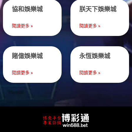
協和娛樂城
朕天下娛樂城
閱讀更多 »
閱讀更多 »
賭億娛樂城
永恆娛樂城
閱讀更多 »
閱讀更多 »