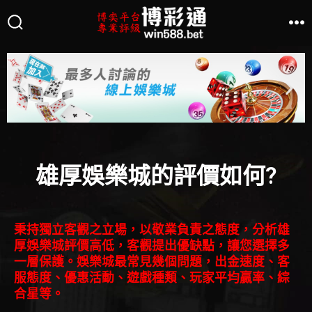
雄厚娛樂城的評價如何?
秉持獨立客觀之立場，以敬業負責之態度，分析雄
厚
娛樂城評價高低，客觀提出優缺點，讓您選擇多
一層保護。娛樂城最常見幾個問題，出金速度、客
服態度、優惠活動、遊戲種類、玩家平均贏率、綜
合星等。