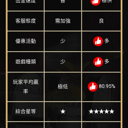
極快
出金速度
普
客服態度
需加強
良
多
優惠活動
少
多
遊戲種類
少
玩家平均贏
80.95%
極低
率
綜合星等
★
★★★★★