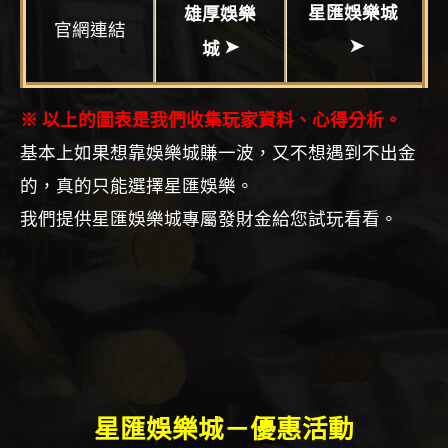
星匯娛樂城
雄厚
娛樂
官網連結
➤
➤
城
※ 以上的圖表是我們收集玩家資料、心得分析。
基本上如果想靠娛樂城賺一波，又不想遇到不出金
的，真的只能選擇星匯娛樂。
我們提供星匯娛樂城專屬發財金給您試玩看看。
星匯娛樂城－優惠活動