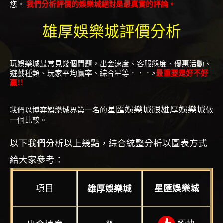
您。
我們分析評價的娛樂城絕對是最真實的評論。
雄厚娛樂城
評價分析
玩娛樂城最常見幾個問題，出金速度、客服態度、優惠活動、
遊戲種類、玩家平均贏率、綜合星等．．．
>
最重要是好不好
贏!!
星匯娛樂城
跟雄厚
娛樂城
我們以博弈娛樂城界第一名的
做
一個比較。
以下我們分析以上幾點，綜合統整分析以圖表方式
給大家參考：
項目
星匯娛樂城
雄厚
娛樂城