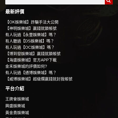
最新評價
【OK娛樂城】詐騙手法大公開
【神明娛樂城】贏錢就鎖帳號
有人玩過【永豐娛樂城】嗎？
有人聽過【DS娛樂城】嗎？
有人玩過【OC娛樂城】嗎？
【博到發娛樂城】贏錢就鎖帳號
【海盛娛樂城】官方APP下載
金禾娛樂城的評價如何?
有人玩過【通博娛樂城】嗎？
【威博娛樂城】超級爛贏錢就封我帳號
平台介紹
王牌會娛樂城
興盛娛樂城
黃金貴娛樂城