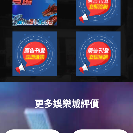
更多娛樂城評價