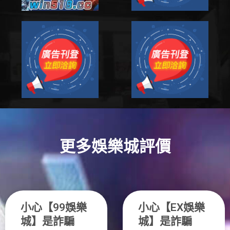
更多娛樂城評價
小心【99娛樂
小心【EX娛樂
城】是詐騙
城】是詐騙