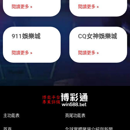
閱讀更多 »
閱讀更多 »
911娛樂城
CQ女神娛樂城
閱讀更多 »
閱讀更多 »
主功能表
頁尾功能表
首頁
全球實體賭場介紹與新聞