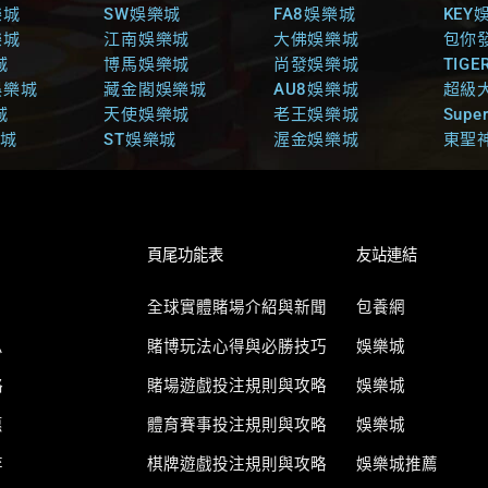
樂城
SW娛樂城
FA8娛樂城
KEY
樂城
江南娛樂城
大佛娛樂城
包你
城
博馬娛樂城
尚發娛樂城
TIG
娛樂城
藏金閣娛樂城
AU8娛樂城
超級
城
天使娛樂城
老王娛樂城
Sup
樂城
ST娛樂城
渥金娛樂城
東聖
頁尾功能表
友站連結
全球實體賭場介紹與新聞
包養網
息
賭博玩法心得與必勝技巧
娛樂城
略
賭場遊戲投注規則與攻略
娛樂城
惠
體育賽事投注規則與攻略
娛樂城
弈
棋牌遊戲投注規則與攻略
娛樂城推薦