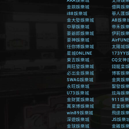
AKA娛樂城
艾博娛
金鼎娛樂城
億興娛
i88娛樂城
華人匯
金大發娛樂城
A8娛樂
中華娛樂城
帝禾娛
豪爺郎娛樂城
伊莉娛
豪神娛樂城
AirFU
任你博娛樂城
太陽城
星城ONLINE
173YY
東吉娛樂城
CQ女神
興旺發娛樂城
錢龍皇
必出金娛樂城
博客娛
SWAG娛樂城
金爽娛
永旺娛樂城
聖發娛
U73娛樂城
炫海娛
金財寶娛樂城
911娛
萬來博娛樂城
星皇娛
win89娛樂城
飛達娛
深遊娛樂城
JS娛樂
金球娛樂城
金雞娛