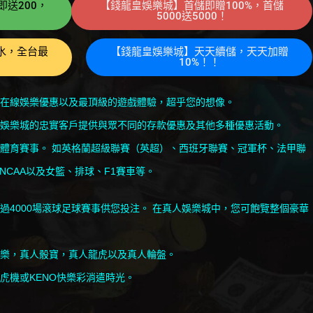
送200，
【錢龍皇娛樂城】
首儲即贈100
%，首儲
5000送5000！
水，全台最
【錢龍皇娛樂城】天天續儲，天天加贈
！
10%！！
有在線娛樂優惠以及最頂級的遊戲體驗，超乎您的想像。
皇娛樂城的忠實客戶提供與眾不同的存款優惠及其他多種優惠活動。
體育賽事。 如英格蘭超級聯賽（英超）、西班牙聯賽、冠軍杯、法甲聯
、NCAA以及女籃、排球、F1賽車等。
過4000場滾球足球賽事供您投注。 在真人娛樂城中，您可飽覽整個豪華
家樂，真人骰寶，真人龍虎以及真人輪盤。
虎機或KENO快樂彩消遣時光。