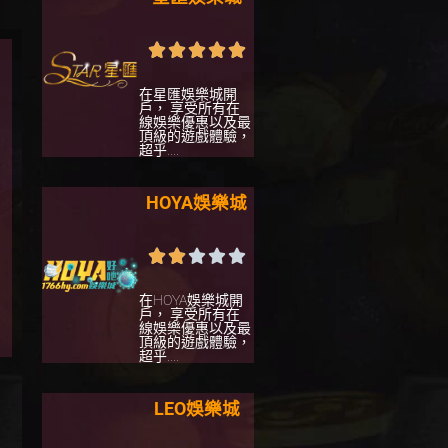





在星匯娛樂城開
戶， 享受所有在
線娛樂優惠以及最
頂級的遊戲體驗，
超乎....
HOYA娛樂城





在HOYA娛樂城開
戶， 享受所有在
線娛樂優惠以及最
頂級的遊戲體驗，
超乎....
LEO娛樂城