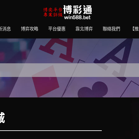
新消息
博弈攻略
平台優惠
靠北博弈
聯絡我們
【推
城