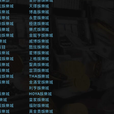
俱樂部
金好勝娛樂城
氣娛樂城
天擇娛樂城
娛樂城
博鑫娛樂城
娛樂城
永豐娛樂城
爺娛樂城
極速娛樂城
娛樂城
樂虎娛樂城
柏娛樂城
金龍亨娛樂城
樂城
威博娛樂城
有錢
酷炫娛樂城
娛樂城
星博娛樂城
城娛樂城
上格娛樂城
娛樂城
聖典娛樂城
娛樂城
雲頂娛樂城
裁娛樂城
THA娛樂城
娛樂城
金滿堂娛樂城
利亨娛樂城
娛樂城
HOYA娛樂城
樂城
皇家娛樂城
贏娛樂城
福財娛樂城
娛樂城
黃金貴娛樂城