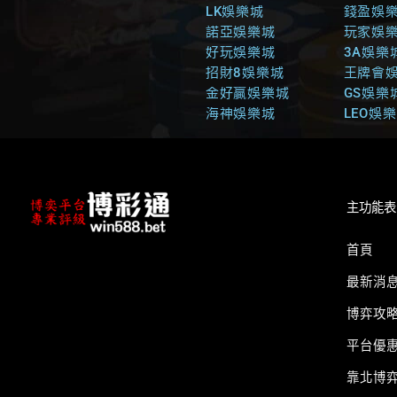
LK娛樂城
錢盈娛
諾亞娛樂城
玩家娛
好玩娛樂城
3A娛樂
招財8娛樂城
王牌會
金好贏娛樂城
GS娛樂
海神娛樂城
LEO娛
主功能表
首頁
最新消
博弈攻
平台優
靠北博