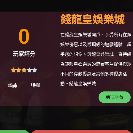
錢龍皇娛樂城
0
在錢龍皇
娛
樂城開戶，享受所有在線
娛樂優惠以及最頂級的遊戲體驗，超
玩家評分
乎您的想像。
錢龍皇
娛樂城一直持續
為
錢龍皇
娛樂城的忠實客戶提供與眾





不同的存款優惠及其他多種優惠活
動。
錢龍皇
娛樂城…
讚
爛
前往平台