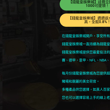
【錢龍皇娛樂城】註冊立即
1000可提領！
【錢龍皇娛樂城】週週返
高，全館0.8%
在錢龍皇娛樂城開戶，享受所
錢龍皇娛樂城一直持續為錢龍
錢龍皇
娛樂城提供您最愛投注的
賽、德甲，意甲、NFL、NBA
每月份錢龍皇娛樂城為您提供超
賭場和靚麗的美女荷官。
多種產品供您選擇，如真人百
您也可以選擇容易上手的線上老