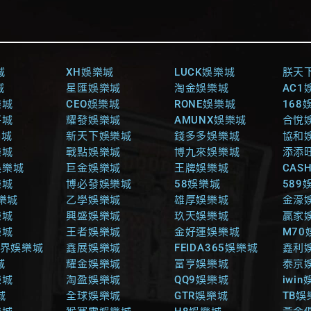
城
XH娛樂城
LUCK娛樂城
朕天
城
星匯娛樂城
淘金娛樂城
AC1
樂城
CEO娛樂城
RONE娛樂城
168
​城
耀發娛樂城
AMUNX娛樂城
合悅
樂城
新天下娛樂城
錢多多娛樂城
協和
樂城
戰點娛樂城
博九來娛樂城
添添
娛樂城
巨金娛樂城
王牌娛樂城
CAS
樂城
博必發娛樂城
58娛樂城
589
娛樂城
乙學娛樂城
雄厚娛樂城
金濠
樂城
興盛娛樂城
玖天娛樂城
贏家
樂城
王者娛樂城
金好運娛樂城
M70
世界娛樂城
鑫展娛樂城
FEIDA365娛樂城
鑫利
城
耀金娛樂城
富亨娛樂城
泰京
樂城
淘盈娛樂城
QQ9娛樂城
iwi
城
全球娛樂城
GTR娛樂城
TB娛