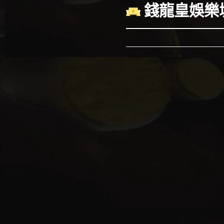
錢龍皇娛樂