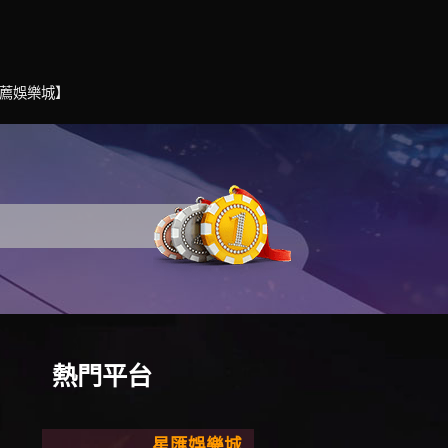
薦娛樂城】
【公告】-【靠北博弈Faceboo
熱門平台
星匯娛樂城