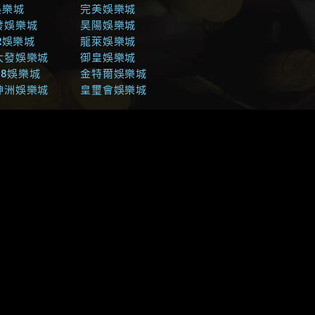
娛樂城
完美娛樂城
發娛樂城
昊陽娛樂城
ER娛樂城
龍萊娛樂城
大發娛樂城
御皇娛樂城
er8娛樂城
金特爾娛樂城
神洲娛樂城
皇璽會娛樂城