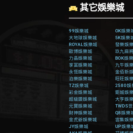
其它娛樂城
99娛樂城
OK娛樂
大地球娛樂城
5K娛樂
ROYAL娛樂城
發樂娛
歐博娛樂城
玖九麻將
力晶娛樂城
BOK娛
享富娛樂城
九牛娛
永恆娛樂城
金佰新
泊樂娛樂城
旺旺娛
TZ娛樂城
2580
彩金娛樂城
鉅城娛
超級鑽娛樂城
大亨娛
元寶娛樂城
TWDS
財神娛樂城
Q8娛樂
金虎爺娛樂城
雲集娛
JY娛樂城
UP娛樂