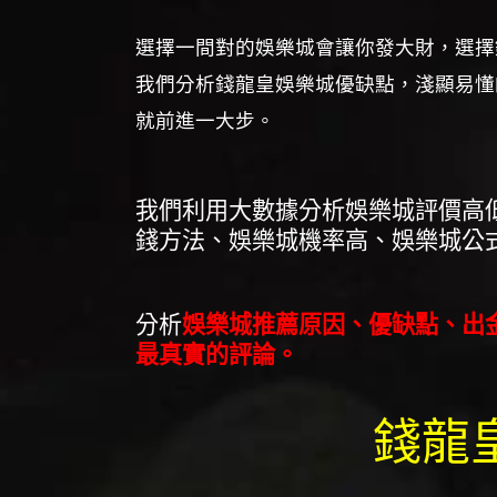
選擇一間對的娛樂城會讓你發大財，選擇
我們分析錢龍皇娛樂城優缺點，淺顯易懂
就前進一大步。
我們利用大數據分析娛樂城評價高
錢方法、娛樂城機率高、娛樂城公
分析
娛樂城推薦原因、優缺點、出
最真實的評論。
錢龍