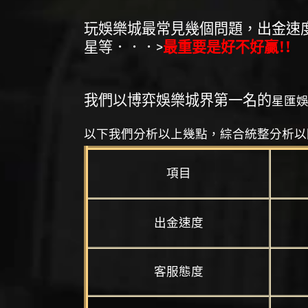
玩娛樂城最常見幾個問題，出金速
星等．．．
>
最重要是好不好贏!!
我們以博弈娛樂城界第一名的
星匯
以下我們分析以上幾點，綜合統整分析以
項目
出金速度
客服態度