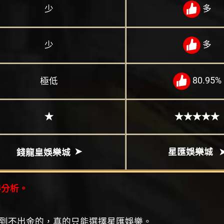
多
少
多
少
80.95%
極低
★
★★★★★
➤
星匯娛樂城
錢龍皇
娛樂城
得分析。
到不出金的，真的只能選擇星匯娛樂。