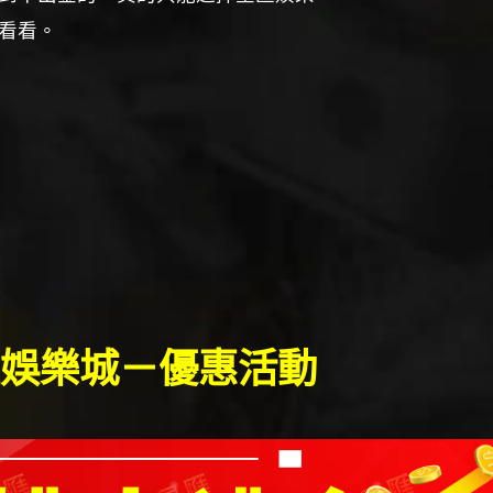
看看。
娛樂城－優惠活動