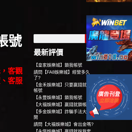
帳號
最新評價
【皇家娛樂城】鎖我帳號
低，客觀
請問【FA8娛樂城】經營多久
了?
度、客服
【金禾娛樂城】只要贏錢就鎖
帳號
【永豐娛樂城】鎖我帳號
【大福娛樂城】贏錢就鎖帳號
【多金娛樂城】詐騙手法大公
開
請問【大福娛樂城】會出金嗎?
【永恆娛樂城】贏錢就說我套