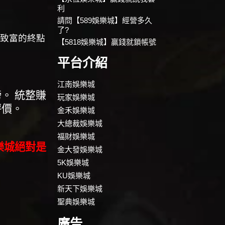
利
請問【589娛樂城】經營多久
了?
致富的終點
【5818娛樂城】贏錢就鎖帳號
平台介紹
江南娛樂城
榜。
統整賺
玩家娛樂城
評價。
金禾娛樂城
大總裁娛樂城
福財娛樂城
樂城絕對是
金大發娛樂城
5K娛樂城
KU娛樂城
新天下娛樂城
聖典娛樂城
廣告