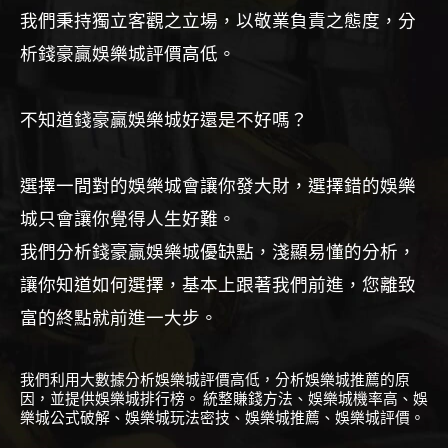
我們秉持獨立客觀之立場，以敬業負責之態度，分
析錢豪贏娛樂城評價高低。
不知道錢豪贏娛樂城好還是不好嗎？
選擇一間對的娛樂城會讓你發大財，選擇錯的娛樂
城只會讓你覺得人生好難。
我們分析錢豪贏娛樂城優缺點，淺顯易懂的分析，
讓你知道如何選擇，基本上跟著我們前進，您離致
富的終點就前進一大步。
我們利用大數據分析娛樂城評價高低，分析娛樂城推薦的原
因，並提供娛樂城排行榜。
統整賺錢方法、娛樂城機率高、娛
樂城公式破解、娛樂城玩法密技、娛樂城推薦、娛樂城評價。