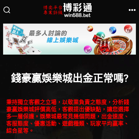
錢豪贏娛樂城出金正常嗎?
秉持獨立客觀之立場，以敬業負責之態度，分析錢
豪贏
娛樂城評價高低，客觀提出優缺點，讓您選擇
多一層保護。娛樂城最常見幾個問題，出金速度、
客服態度、優惠活動、遊戲種類、玩家平均贏率、
綜合星等。