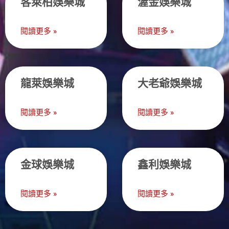
客萊柏娛樂城
渥金娛樂城
閱讀更多 »
閱讀更多 »
龍萊娛樂城
大老爺娛樂城
閱讀更多 »
閱讀更多 »
金球娛樂城
鑫利娛樂城
閱讀更多 »
閱讀更多 »