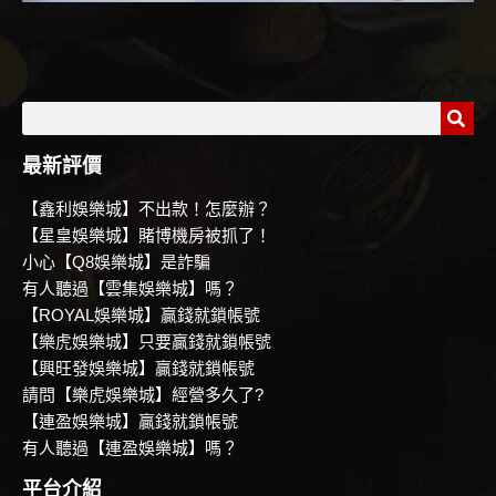
最新評價
【鑫利娛樂城】不出款！怎麼辦？
【星皇娛樂城】賭博機房被抓了！
小心【Q8娛樂城】是詐騙
有人聽過【雲集娛樂城】嗎？
【ROYAL娛樂城】贏錢就鎖帳號
【樂虎娛樂城】只要贏錢就鎖帳號
【興旺發娛樂城】贏錢就鎖帳號
請問【樂虎娛樂城】經營多久了?
【連盈娛樂城】贏錢就鎖帳號
有人聽過【連盈娛樂城】嗎？
平台介紹