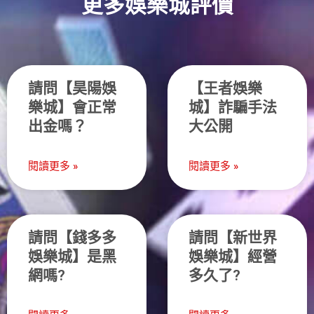
更多娛樂城評價
請問【昊陽娛
【王者娛樂
樂城】會正常
城】詐騙手法
出金嗎？
大公開
閱讀更多 »
閱讀更多 »
請問【錢多多
請問【新世界
娛樂城】是黑
娛樂城】經營
網嗎?
多久了?