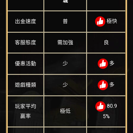
城
極快
出金速度
普
客服態度
需加強
良
多
優惠活動
少
多
遊戲種類
少
80.9
玩家平均
極低
贏率
5%