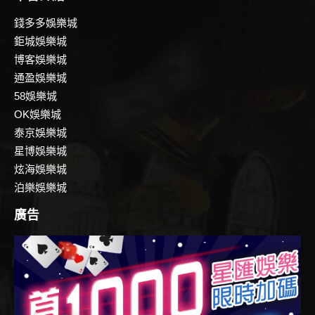
錢多多娛樂城
鉅城娛樂城
博客娛樂城
通盈娛樂城
58娛樂城
OK娛樂城
泰京娛樂城
星博娛樂城
炫海娛樂城
泊樂娛樂城
廣告