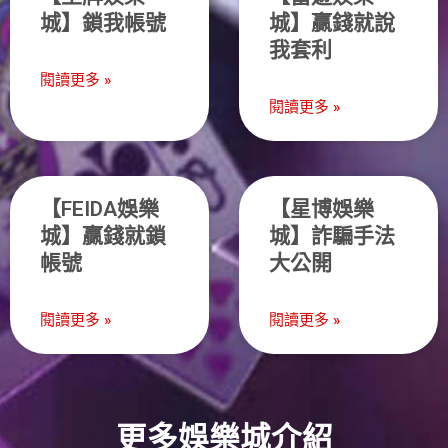
城】鎖我帳號
城】贏錢就說
我套利
閱讀更多 »
閱讀更多 »
【FEIDA娛樂
【星博娛樂
城】贏錢就鎖
城】詐騙手法
帳號
大公開
閱讀更多 »
閱讀更多 »
更多娛樂城介紹