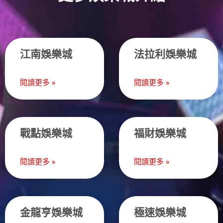
江南娛樂城
法拉利娛樂城
閱讀更多 »
閱讀更多 »
戰點娛樂城
福財娛樂城
閱讀更多 »
閱讀更多 »
金龍亨娛樂城
極速娛樂城