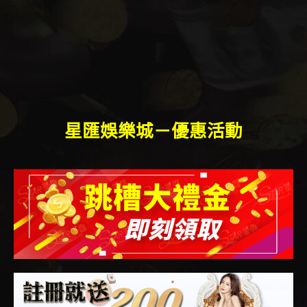
星匯娛樂城－優惠活動