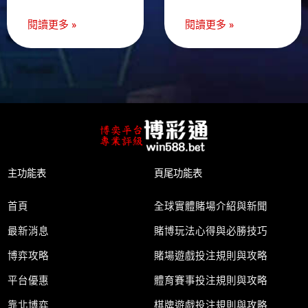
閱讀更多 »
閱讀更多 »
主功能表
頁尾功能表
首頁
全球實體賭場介紹與新聞
最新消息
賭博玩法心得與必勝技巧
博弈攻略
賭場遊戲投注規則與攻略
平台優惠
體育賽事投注規則與攻略
靠北博弈
棋牌遊戲投注規則與攻略