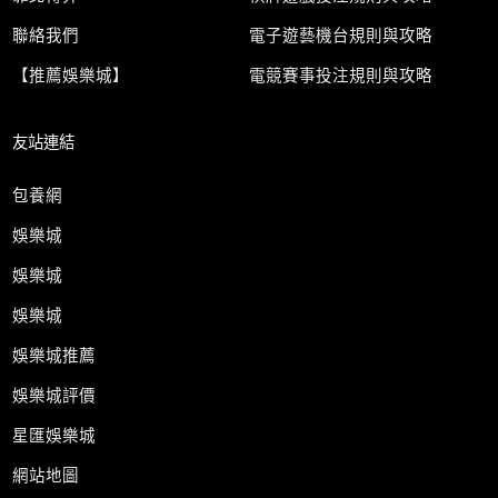
聯絡我們
電子遊藝機台規則與攻略
【推薦娛樂城】
電競賽事投注規則與攻略
友站連結
包養網
娛樂城
娛樂城
娛樂城
娛樂城推薦
娛樂城評價
星匯娛樂城
網站地圖