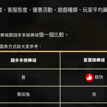
度、客服態度、優惠活動、遊戲種類、玩家平均
做一個比較。
娛樂城
跟錢多多
娛樂城
圖表方式給大家參考：
星匯娛樂城
錢多多
娛樂城
極快
普
需加強
良