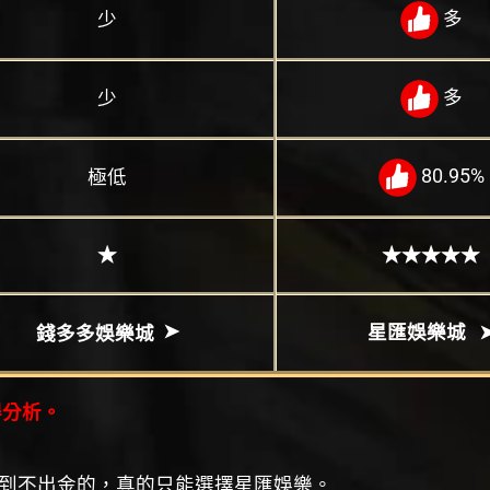
多
少
多
少
80.95%
極低
★
★★★★★
➤
星匯娛樂城
錢多多
娛樂城
得分析。
到不出金的，真的只能選擇星匯娛樂。