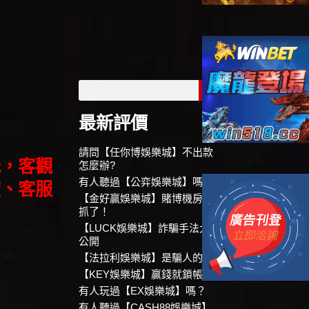
最新評價
請問【任你博娛樂城】不出款
低，客觀
怎麼辦?
有人聽過【公弈娛樂城】嗎？
度、客服
【金好贏娛樂城】賭博機房被
抓了！
【LUCK娛樂城】詐騙手法大
公開
【法拉利娛樂城】是騙人的嗎?
【KEY娛樂城】贏錢就鎖帳號
有人玩過【EX娛樂城】嗎？
有人聽過【CASH88娛樂城】