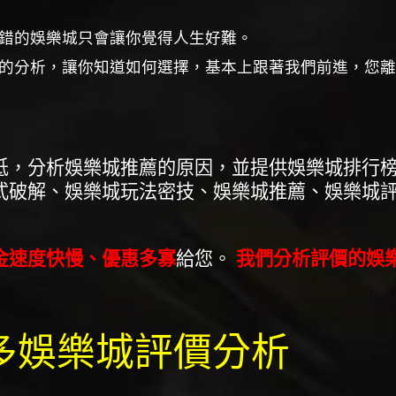
錯的娛樂城只會讓你覺得人生好難。
的分析，讓你知道如何選擇，基本上跟著我們前進，您離
低，分析娛樂城推薦的原因，並提供娛樂城排行
式破解、娛樂城玩法密技、娛樂城推薦、娛樂城
金速度快慢、優惠多寡
給您。
我們分析評價的娛
多娛樂城
評價分析