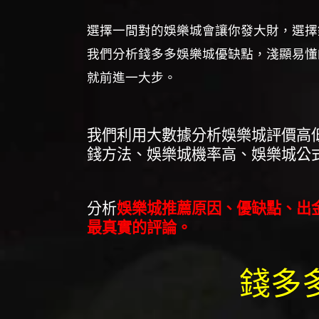
選擇一間對的娛樂城會讓你發大財，選擇
我們分析錢多多娛樂城優缺點，淺顯易懂
就前進一大步。
我們利用大數據分析娛樂城評價高
錢方法、娛樂城機率高、娛樂城公
分析
娛樂城推薦原因、優缺點、出
最真實的評論。
錢多