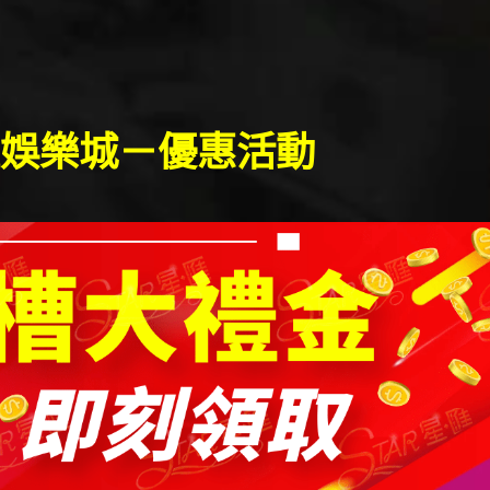
娛樂城－優惠活動