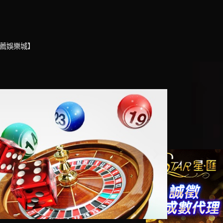
薦娛樂城】