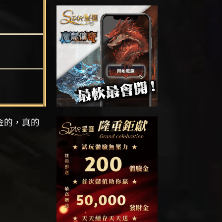
金的，真的