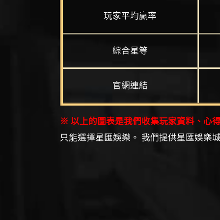
玩家平均贏率
綜合星等
官網連結
※ 以上的圖表是我們收集玩家資料、心
只能選擇星匯娛樂。
我們提供
星匯娛樂