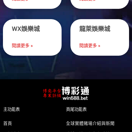
WX娛樂城
龍萊娛樂城
閱讀更多 »
閱讀更多 »
主功能表
頁尾功能表
首頁
全球實體賭場介紹與新聞