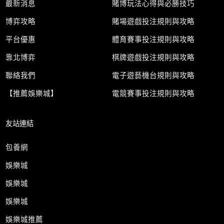
最新消息
賭博玩法心得與必勝技巧
博弈攻略
賭場遊戲投注規則與攻略
平台優惠
體育賽事投注規則與攻略
靠北博弈
棋牌遊戲投注規則與攻略
聯絡我們
電子遊藝機台規則與攻略
【推薦娛樂城】
電競賽事投注規則與攻略
友站連結
包養網
娛樂城
娛樂城
娛樂城
娛樂城推薦