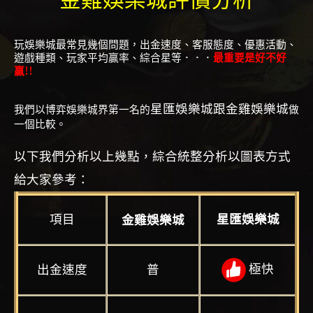
玩娛樂城最常見幾個問題，出金速度、客服態度、優惠活動、
遊戲種類、玩家平均贏率、綜合星等．．．
最重要是好不好
贏!!
星匯娛樂城
跟金雞
娛樂城
我們以博弈娛樂城界第一名的
做
一個比較。
以下我們分析以上幾點，綜合統整分析以圖表方式
給大家參考：
項目
星匯娛樂城
金雞
娛樂城
極快
出金速度
普