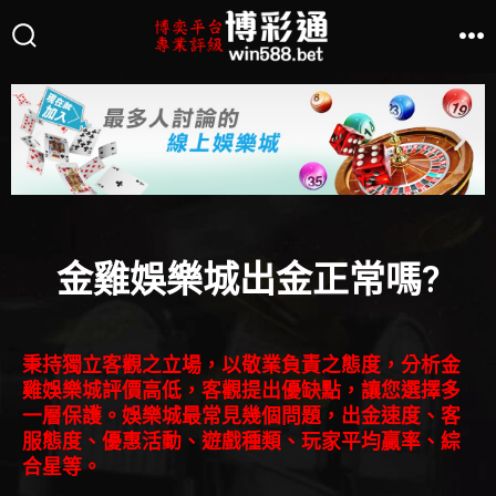
金雞娛樂城出金正常嗎?
秉持獨立客觀之立場，以敬業負責之態度，分析金
雞
娛樂城評
價高低，客觀提出優缺點，讓您選擇多
一層保護。娛樂城最常見幾個問題，出金速度、客
服態度、優惠活動、遊戲種類、玩家平均贏率、綜
合星等。