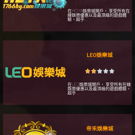
在HOYA娛樂城開戶， 享受所有在
線娛樂優惠以及最頂級的遊戲體
驗，超乎....
LEO娛樂城





在LEO娛樂城開戶， 享受所有在線
娛樂優惠以及最頂級的遊戲體驗，
超乎....
帝禾娛樂城