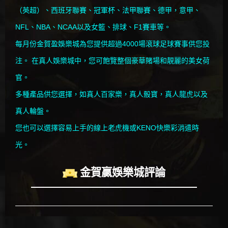
（英超）、西班牙聯賽、冠軍杯、法甲聯賽、德甲，意甲、
NFL、NBA、NCAA以及女籃、排球、F1賽車等。
每月份金賀盈娛樂城為您提供超過4000場滾球足球賽事供您投
注。 在真人娛樂城中，您可飽覽整個豪華賭場和靚麗的美女荷
官。
多種產品供您選擇，如真人百家樂，真人骰寶，真人龍虎以及
真人輪盤。
您也可以選擇容易上手的線上老虎機或KENO快樂彩消遣時
光。
金賀贏娛樂城
評論