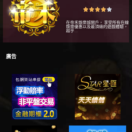





在帝禾娛樂城開戶， 享受所有在線
娛樂優惠以及最頂級的遊戲體驗，
超乎....
廣告