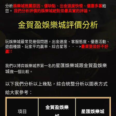
分析
娛樂城推薦原因、優缺點、出金速度快慢、優惠多寡
給
您。
我們分析評價的娛樂城絕對是最真實的評論。
金賀盈娛樂城
評價分析
玩娛樂城最常見幾個問題，出金速度、客服態度、優惠活動、
遊戲種類、玩家平均贏率、綜合星等．．．
>
最重要是好不好
贏!!
星匯娛樂城
跟金賀盈
娛樂
我們以博弈娛樂城界第一名的
城
做一個比較。
以下我們分析以上幾點，綜合統整分析以圖表方式
給大家參考：
金賀盈
娛樂
項目
星匯娛樂城