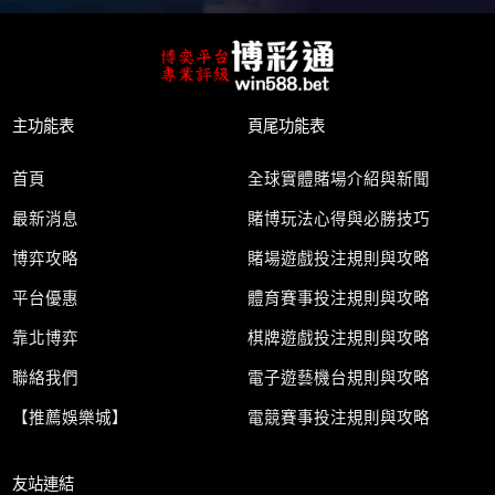
主功能表
頁尾功能表
首頁
全球實體賭場介紹與新聞
最新消息
賭博玩法心得與必勝技巧
博弈攻略
賭場遊戲投注規則與攻略
平台優惠
體育賽事投注規則與攻略
靠北博弈
棋牌遊戲投注規則與攻略
聯絡我們
電子遊藝機台規則與攻略
【推薦娛樂城】
電競賽事投注規則與攻略
友站連結