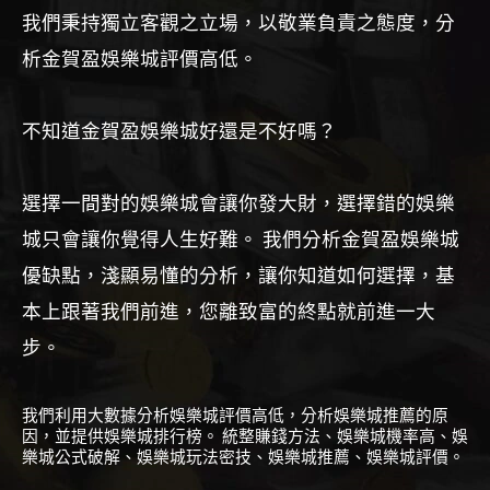
我們秉持獨立客觀之立場，以敬業負責之態度，分
析金賀盈娛樂城評價高低。
不知道金賀盈娛樂城好還是不好嗎？
選擇一間對的娛樂城會讓你發大財，選擇錯的娛樂
城只會讓你覺得人生好難。
我們分析金賀盈娛樂城
優缺點，淺顯易懂的分析，讓你知道如何選擇，基
本上跟著我們前進，您離致富的終點就前進一大
步。
我們利用大數據分析娛樂城評價高低，分析娛樂城推薦的原
因，並提供娛樂城排行榜。
統整賺錢方法、娛樂城機率高、娛
樂城公式破解、娛樂城玩法密技、娛樂城推薦、娛樂城評價。