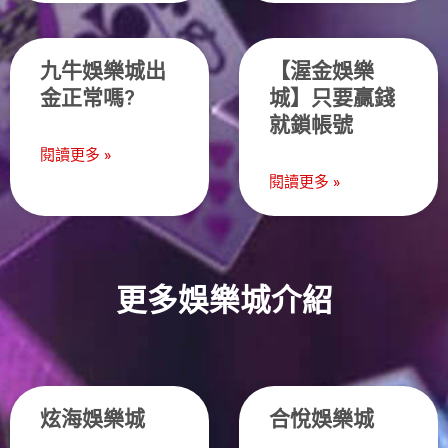
九牛娛樂城出
【渥金娛樂
金正常嗎?
城】只要贏錢
就鎖帳號
閱讀更多 »
閱讀更多 »
更多娛樂城介紹
炫海娛樂城
合悅娛樂城