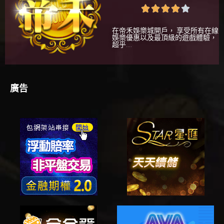





在帝禾娛樂城開戶， 享受所有在線
娛樂優惠以及最頂級的遊戲體驗，
超乎....
廣告