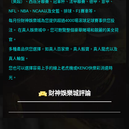
（英超）、西班牙聯賽、冠軍杯、法甲聯賽、德甲，意甲、
NFL、NBA、NCAA以及女籃、排球、F1賽車等。
每月份財神娛樂城為您提供超過4000場滾球足球賽事供您投
注。 在真人娛樂城中，您可飽覽整個豪華賭場和靚麗的美女荷
官。
多種產品供您選擇，如真人百家樂，真人骰寶，真人龍虎以及
真人輪盤。
您也可以選擇容易上手的線上老虎機或KENO快樂彩消遣時
光。
財神娛樂城
評論