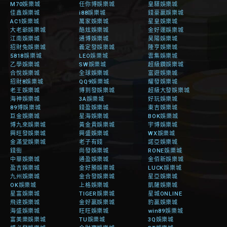
M70娛樂城
任你博娛樂城
皇驛娛樂城
佳鑫娛樂城
i88娛樂城
錢豪贏娛樂城
AC1娛樂城
萬家娛樂城
星皇娛樂城
大老爺娛樂城
酷炫娛樂城
金好運娛樂城
江南娛樂城
通博娛樂城
昊陽娛樂城
招財兔娛樂城
義定發娛樂城
隆亨娛樂城
5818娛樂城
LEO娛樂城
雲集娛樂城
乙學娛樂城
SW娛樂城
超級鑽娛樂城
合悅娛樂城
全球娛樂城
富遊娛樂城
招財8娛樂城
QQ9娛樂城
耀發娛樂城
老王娛樂城
博到發娛樂城
超級大發娛樂城
海神娛樂城
3A娛樂城
好玩娛樂城
89博娛樂城
錢盈娛樂城
東吉娛樂城
巨金娛樂城
星海娛樂城
BOK娛樂城
博九來娛樂城
黃金貴娛樂城
宇博娛樂城
興旺發娛樂城
興盛娛樂城
WX娛樂城
金滿堂娛樂城
老子有錢
諾亞娛樂城
錢街
尚發娛樂城
RONE娛樂城
中華娛樂城
通盈娛樂城
金佰新娛樂城
盈吉娛樂城
金好勝娛樂城
LUCK娛樂城
九州娛樂城
金合發娛樂城
星亞娛樂城
OK娛樂城
上格娛樂城
凱薩娛樂城
星富娛樂城
TIGER娛樂城
星城ONLINE
飛達娛樂城
金好贏娛樂城
豹贏娛樂城
海盛娛樂城
旺旺娛樂城
win89娛樂城
富美樂娛樂城
TU娛樂城
3Q娛樂城