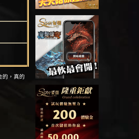
金的，真的