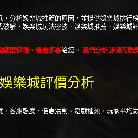
低，分析娛樂城推薦的原因，並提供娛樂城排行
式破解、娛樂城玩法密技、娛樂城推薦、娛樂城
金速度快慢、優惠多寡
給您。
我們分析評價的娛
娛樂城
評價分析
度、客服態度、優惠活動、遊戲種類、玩家平均