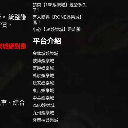
請問【168娛樂城】經營多久
了?
榜。
統整賺
有人聽過【RONE娛樂城】
嗎？
評價。
小心【5K娛樂城】是詐騙
平台介紹
樂城絕對是
金鈦城娛樂城
歐博娛樂城
富遊娛樂城
萬家娛樂城
玩家娛樂城
東吉娛樂城
中華娛樂城
贏率、綜合
2580娛樂城
九州娛樂城
客萊柏娛樂城