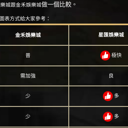
做一個比較。
娛樂城
跟金禾
娛樂城
圖表方式給大家參考：
星匯娛樂城
金禾
娛樂城
極快
普
需加強
良
多
少
多
少