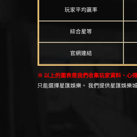
玩家平均贏率
綜合星等
官網連結
※ 以上的圖表是我們收集玩家資料、心
只能選擇星匯娛樂。
我們提供
星匯娛樂