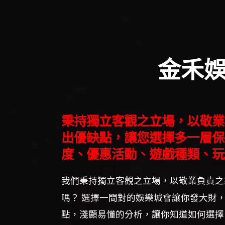
金禾娛
秉持獨立客觀之立場，以敬業
出優缺點，讓您選擇多一層保
度、優惠活動、遊戲種類、玩
我們秉持獨立客觀之立場，以敬業負責之
嗎？
選擇一間對的娛樂城會讓你發大財
點，淺顯易懂的分析，讓你知道如何選擇