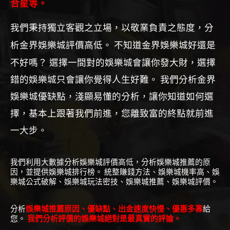
合星等。
我們秉持獨立客觀之立場，以敬業負責之態度，分
評價高低。
好還是
析金界
娛樂
城
不知道
金界娛樂城
不好嗎？
選擇一間對的娛樂城會讓你發大財，選擇
錯的娛樂城只會讓你覺得人生好難。
我們分析
金界
娛樂城
優缺點，淺顯易懂的分析，讓你知道如何選
擇，基本上跟著我們前進，您離致富的終點就前進
一大步。
我們利用大數據分析娛樂城評價高低，分析娛樂城推薦的原
因，並提供娛樂城排行榜。
統整賺錢方法、娛樂城機率高、娛
樂城公式破解、娛樂城玩法密技、娛樂城推薦、娛樂城評價。
分析
娛樂城推薦原因、優缺點、出金速度快慢、優惠多寡
給
您。
我們分析評價的娛樂城絕對是最真實的評論。