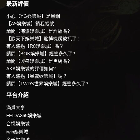
最新評價
小心【YG娛樂城】是黑網
【A9娛樂城】鎖我帳號
請問【海派娛樂城】是詐騙嗎?
【朕天下娛樂城】賭博機房被抓了！
有人聽過【R8娛樂城】嗎？
請問【BOK娛樂城】經營多久了?
請問【興盛娛樂城】是黑網嗎?
AKA娛樂城的評價如何?
有人聽過【星雲歡樂城】嗎？
請問【TWDS世界娛樂城】經營多久了?
平台介紹
滿貫大亨
FEIDA365娛樂城
合悅娛樂城
iwin娛樂城
金禾娛樂城