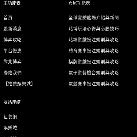
主功能表
頁尾功能表
首頁
全球實體賭場介紹與新聞
最新消息
賭博玩法心得與必勝技巧
博弈攻略
賭場遊戲投注規則與攻略
平台優惠
體育賽事投注規則與攻略
靠北博弈
棋牌遊戲投注規則與攻略
聯絡我們
電子遊藝機台規則與攻略
【推薦娛樂城】
電競賽事投注規則與攻略
友站連結
包養網
娛樂城