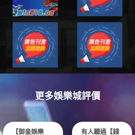
更多娛樂城評價
【御皇娛樂
有人聽過【錢