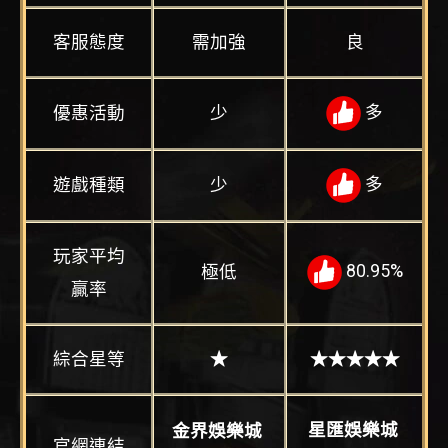
客服態度
需加強
良
多
優惠活動
少
多
遊戲種類
少
玩家平均
80.95%
極低
贏率
綜合星等
★
★★★★★
星匯娛樂城
金界
娛樂城
官網連結