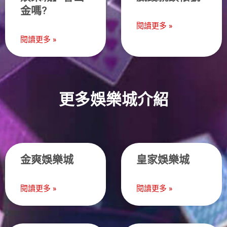
金嗎?
閱讀更多 »
閱讀更多 »
更多娛樂城介紹
金爽娛樂城
皇家娛樂城
閱讀更多 »
閱讀更多 »