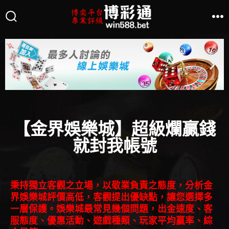
【金界娛樂城】超級爛贏錢
就封我帳號
秉持獨立客觀之立場，以敬業負責之態度，分析金
界
娛樂城評
價高低，客觀提出優缺點，讓您選擇多
一層保護。娛樂城最常見幾個問題，出金速度、客
服態度、優惠活動、遊戲種類、玩家平均贏率、綜