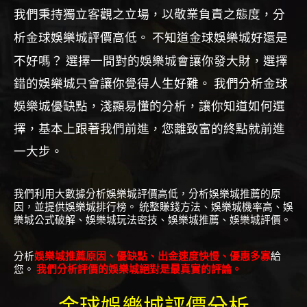
我們秉持獨立客觀之立場，以敬業負責之態度，分
評價高低。
好還是
析金球
娛樂
城
不知道
金球娛樂城
不好嗎？
選擇一間對的娛樂城會讓你發大財，選擇
錯的娛樂城只會讓你覺得人生好難。
我們分析
金球
娛樂城
優缺點，淺顯易懂的分析，讓你知道如何選
擇，基本上跟著我們前進，您離致富的終點就前進
一大步。
我們利用大數據分析娛樂城評價高低，分析娛樂城推薦的原
因，並提供娛樂城排行榜。
統整賺錢方法、娛樂城機率高、娛
樂城公式破解、娛樂城玩法密技、娛樂城推薦、娛樂城評價。
分析
娛樂城推薦原因、優缺點、出金速度快慢、優惠多寡
給
您。
我們分析評價的娛樂城絕對是最真實的評論。
金球娛樂城
評價分析