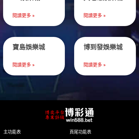
閱讀更多 »
閱讀更多 »
寶島娛樂城
博到發娛樂城
閱讀更多 »
閱讀更多 »
主功能表
頁尾功能表