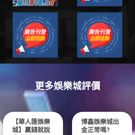
更多娛樂城評價
【華人匯娛樂
博鑫娛樂城出
城】贏錢就說
金正常嗎?