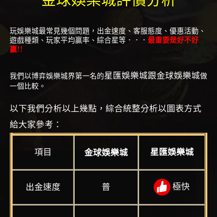
玩娛樂城最常見幾個問題，出金速度、客服態度、優惠活動、
遊戲種類、玩家平均贏率、綜合星等．．．
最重要是好不好
贏!!
星匯娛樂城
跟金球
娛樂城
我們以博弈娛樂城界第一名的
做
一個比較。
以下我們分析以上幾點，綜合統整分析以圖表方式
給大家參考：
項目
星匯娛樂城
金球
娛樂城
極快
出金速度
普