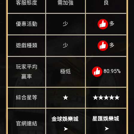
客服態度
需加強
良
多
優惠活動
少
多
遊戲種類
少
玩家平均
80.95%
極低
贏率
綜合星等
★
★★★★★
星匯娛樂城
金球
娛樂城
官網連結
➤
➤