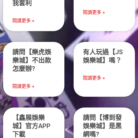
我套利
閱讀更多 »
閱讀更多 »
請問【樂虎娛
有人玩過【JS
樂城】不出款
娛樂城】嗎？
怎麼辦?
閱讀更多 »
閱讀更多 »
【鑫展娛樂
請問【博到發
城】官方APP
娛樂城】是黑
下載
網嗎?