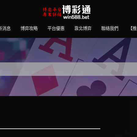
新消息
博弈攻略
平台優惠
靠北博弈
聯絡我們
【推