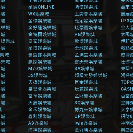
樂城
王者娛樂城
耀金娛樂城
完美
樂城
星城ONLINE
賭億娛樂城
萬來
樂城
WX娛樂城
王牌會娛樂城
鑫展
樂城
金球娛樂城
義定發娛樂城
U73
娛樂城
金好運娛樂城
錢豪贏娛樂城
金大
樂城
金特爾娛樂城
PG娛樂城
太陽
賺娛樂城
皇家娛樂城
歐博娛樂城
伊莉
樂城
星博娛樂城
全球娛樂城
戰點
娛樂城
豪爺郎娛樂城
金滿堂娛樂城
威博
娛樂城
贏家娛樂城
富美樂娛樂城
任你
樂城
M70娛樂城
3A娛樂城
東聖
樂城
JS娛樂城
超級大發娛樂城
鴻盛
樂城
天擇娛樂城
巨金娛樂城
TOP
樂城
皇璽會娛樂城
玩家娛樂城
CAS
樂城
富亨娛樂城
金財寶娛樂城
百富
樂城
天辰娛樂城
3Q娛樂城
皇驛
城
金禾娛樂城
博九來娛樂城
大亨
樂城
鑫利娛樂城
UP娛樂城
招財
樂城
A9娛樂城
iwin娛樂城
神明
樂城
海神娛樂城
金好勝娛樂城
興盛