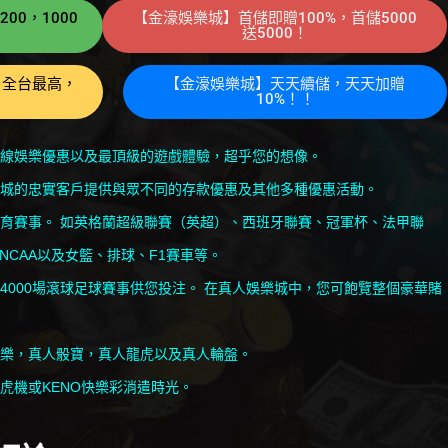
00，1000
【金濠娛樂城】
首儲即贈100
%，首儲5000
送5000！
，全台最高，
【金濠娛樂城】天天續儲，天天加贈
10%！！
在線娛樂優惠以及最頂級的遊戲體驗，超乎您的想像。
樂城的忠實客戶提供與眾不同的存款優惠及其他多種優惠活動。
育賽事。 如英格蘭超級聯賽（英超）、西班牙聯賽、冠軍杯、法甲聯
、NCAA以及女籃、排球、F1賽車等。
4000場滾球足球賽事供您投注。 在真人娛樂城中，您可飽覽整個豪華賭
家樂，真人骰寶，真人龍虎以及真人輪盤。
虎機或KENO快樂彩消遣時光。