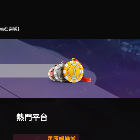
薦娛樂城】
【公告】-【靠北博弈Faceboo
熱門平台
星匯娛樂城