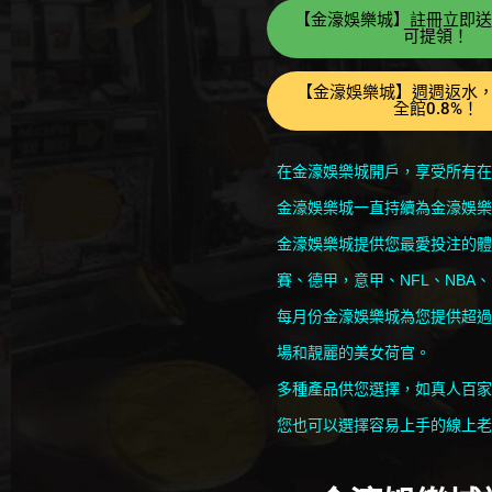
【金濠娛樂城】註冊立即送2
可提領！
【金濠娛樂城】週週返水
全館0.8%！
在金濠娛樂城開戶，享受所有
金濠
娛樂城一直持續為
金濠
娛
金濠
娛樂城提供您最愛投注的體
賽、德甲，意甲、NFL、NBA
每月份
金濠
娛樂城為您提供超過
場和靚麗的美女荷官。
多種產品供您選擇，如真人百
您也可以選擇容易上手的線上老