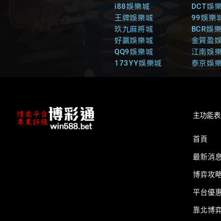
i88娛樂城
DCT娛
王牌娛樂城
99娛樂
玖九麻將​城
BCR娛
好贏娛樂城
金賀盈
QQ9娛樂城
江南娛
173YY娛樂城
泰京娛
主功能表
首頁
最新消
博弈攻
平台優
靠北博