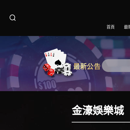
首頁
最
金濠娛樂城