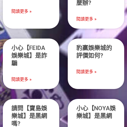
麼辦?
閱讀更多 »
閱讀更多 »
小心【FEIDA
豹贏娛樂城的
娛樂城】是詐
評價如何?
騙
閱讀更多 »
閱讀更多 »
請問【寶島娛
小心【NOYA娛
樂城】是黑網
樂城】是黑網
嗎?