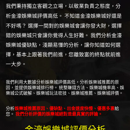
我們秉持獨立客觀之立場，以敬業負責之態度，分
評價高低。
好還是
析金濠
娛樂
城
不知道
金濠娛樂城
不好嗎？
選擇一間對的娛樂城會讓你發大財，選擇
錯的娛樂城只會讓你覺得人生好難。
我們分析
金濠
娛樂城
優缺點，淺顯易懂的分析，讓你知道如何選
擇，基本上跟著我們前進，您離致富的終點就前進
一大步。
我們利用大數據分析娛樂城評價高低，分析娛樂城推薦的原
因，並提供娛樂城排行榜。
統整賺錢方法、娛樂城機率高、娛
樂城公式破解、娛樂城玩法密技、娛樂城推薦、娛樂城評價。
分析
娛樂城推薦原因、優缺點、出金速度快慢、優惠多寡
給
您。
我們分析評價的娛樂城絕對是最真實的評論。
金濠娛樂城
評價分析