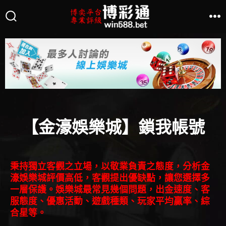
【金濠娛樂城】鎖我帳號
秉持獨立客觀之立場，以敬業負責之態度，分析金
濠
娛樂城評
價高低，客觀提出優缺點，讓您選擇多
一層保護。娛樂城最常見幾個問題，出金速度、客
服態度、優惠活動、遊戲種類、玩家平均贏率、綜
合星等。