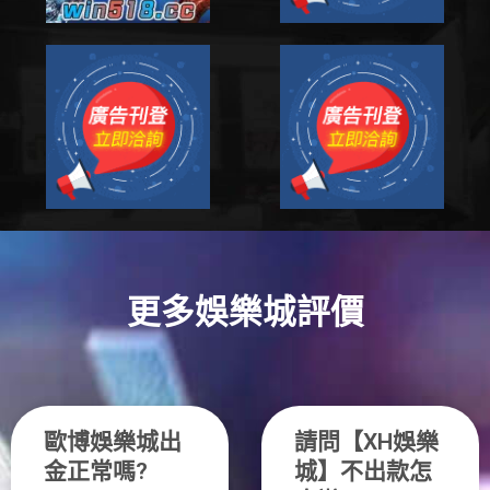
更多娛樂城評價
歐博娛樂城出
請問【XH娛樂
金正常嗎?
城】不出款怎