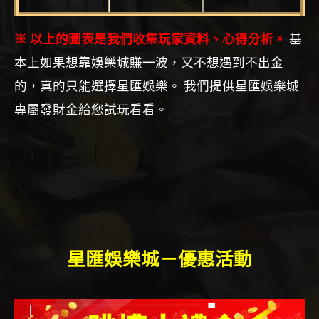
※ 以上的圖表是我們收集玩家資料、心得分析。
基
本上如果想靠娛樂城賺一波，又不想遇到不出金
的，真的只能選擇星匯娛樂。
我們提供
星匯娛樂城
專屬發財金給您試玩看看。
星匯娛樂城－優惠活動