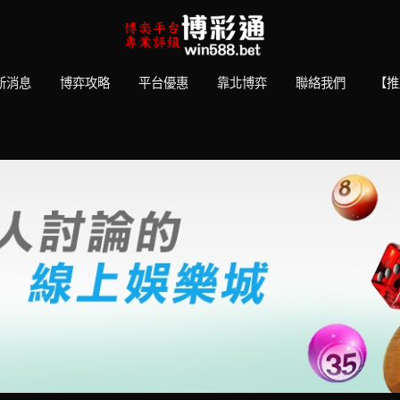
新消息
博弈攻略
平台優惠
靠北博弈
聯絡我們
【推