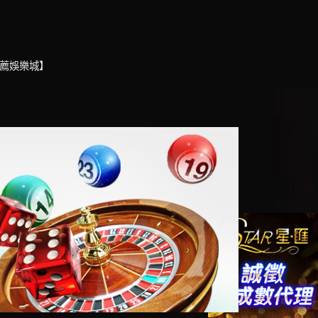
薦娛樂城】