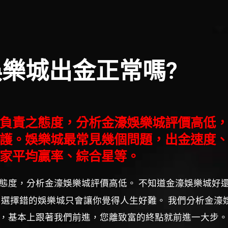
樂城出金正常嗎?
負責之態度，分析金濠
娛樂城評
價高低
護。娛樂城最常見幾個問題，出金速度
家平均贏率、綜合星等。
評價高低。
好
態度，分析金濠
娛樂
城
不知道
金濠娛樂城
，選擇錯的娛樂城只會讓你覺得人生好難。
我們分析
金濠
，基本上跟著我們前進，您離致富的終點就前進一大步。