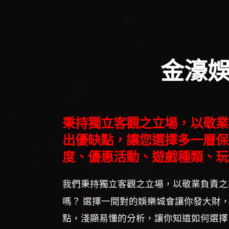
金濠娛
秉持獨立客觀之立場，以敬業
出優缺點，讓您選擇多一層保
度、優惠活動、遊戲種類、玩
我們秉持獨立客觀之立場，以敬業負責之
嗎？
選擇一間對的娛樂城會讓你發大財
點，淺顯易懂的分析，讓你知道如何選擇