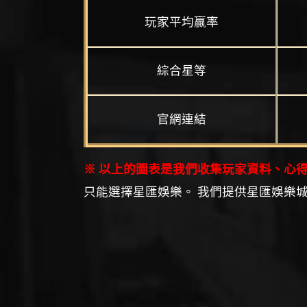
玩家平均贏率
綜合星等
官網連結
※ 以上的圖表是我們收集玩家資料、心
只能選擇星匯娛樂。
我們提供
星匯娛樂