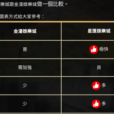
做一個比較。
娛樂城
跟金濠
娛樂城
圖表方式給大家參考：
星匯娛樂城
金濠
娛樂城
極快
普
需加強
良
多
少
多
少