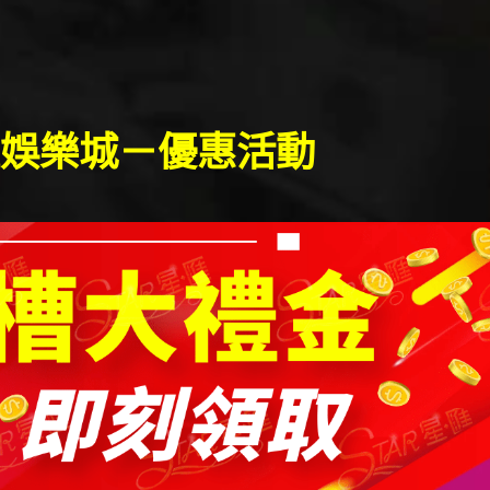
娛樂城－優惠活動