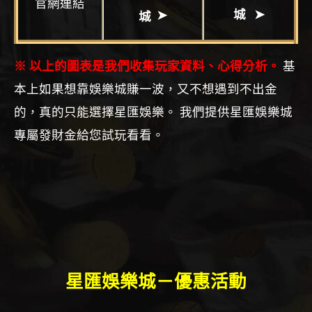
官網連結
城
➤
➤
城
※ 以上的圖表是我們收集玩家資料、心得分析。
基
本上如果想靠娛樂城賺一波，又不想遇到不出金
的，真的只能選擇星匯娛樂。
我們提供
星匯娛樂城
專屬發財金給您試玩看看。
星匯娛樂城－優惠活動