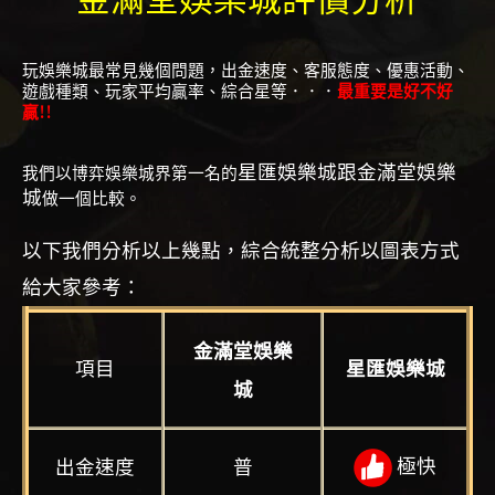
玩娛樂城最常見幾個問題，出金速度、客服態度、優惠活動、
遊戲種類、玩家平均贏率、綜合星等．．．
最重要是好不好
贏!!
星匯娛樂城
跟金滿堂
娛樂
我們以博弈娛樂城界第一名的
城
做一個比較。
以下我們分析以上幾點，綜合統整分析以圖表方式
給大家參考：
金滿堂
娛樂
項目
星匯娛樂城
城
極快
出金速度
普