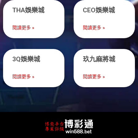
THA娛樂城
CEO娛樂城
閱讀更多 »
閱讀更多 »
3Q娛樂城
玖九麻將​城
閱讀更多 »
閱讀更多 »