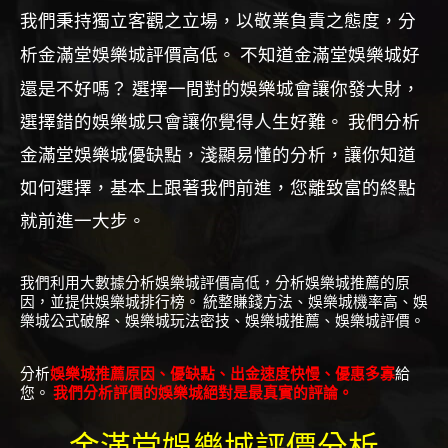
我們秉持獨立客觀之立場，以敬業負責之態度，分
評價高低。
好
析金滿堂
娛樂
城
不知道
金滿堂娛樂城
還是不好嗎？
選擇一間對的娛樂城會讓你發大財，
選擇錯的娛樂城只會讓你覺得人生好難。
我們分析
金滿堂
娛樂城
優缺點，淺顯易懂的分析，讓你知道
如何選擇，基本上跟著我們前進，您離致富的終點
就前進一大步。
我們利用大數據分析娛樂城評價高低，分析娛樂城推薦的原
因，並提供娛樂城排行榜。
統整賺錢方法、娛樂城機率高、娛
樂城公式破解、娛樂城玩法密技、娛樂城推薦、娛樂城評價。
分析
娛樂城推薦原因、優缺點、出金速度快慢、優惠多寡
給
您。
我們分析評價的娛樂城絕對是最真實的評論。
金滿堂娛樂城
評價分析