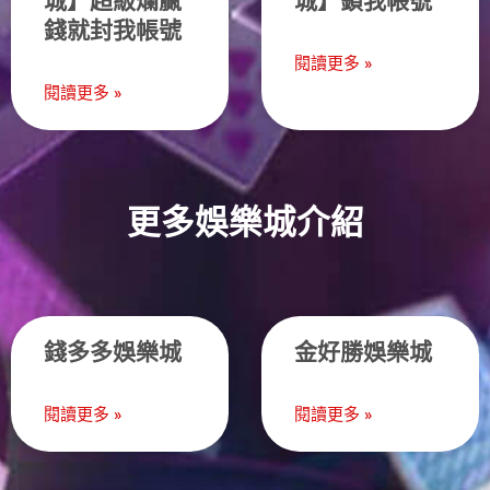
城】超級爛贏
城】鎖我帳號
錢就封我帳號
閱讀更多 »
閱讀更多 »
更多娛樂城介紹
錢多多娛樂城
金好勝娛樂城
閱讀更多 »
閱讀更多 »